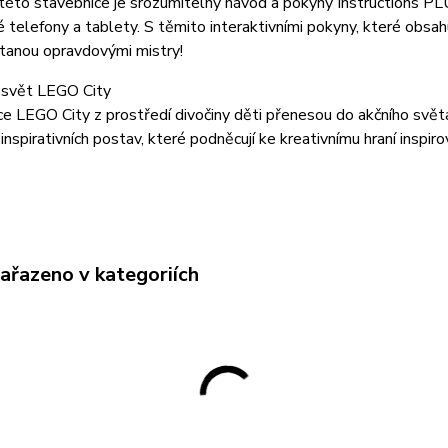
této stavebnice je srozumitelný návod a pokyny Instructions P
é telefony a tablety. S těmito interaktivními pokyny, které obsahuj
tanou opravdovými mistry!
í svět LEGO City
e LEGO City z prostředí divočiny děti přenesou do akčního světa 
 inspirativních postav, které podněcují ke kreativnímu hraní insp
zařazeno v kategoriích