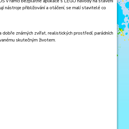
LUS v rámci bezplatné aplikace s LEGO návody na stavění
í nástroje přibližování a otáčení, se malí stavitelé co
dobře známých zvířat, realistických prostředí, parádních
irovanému skutečným životem.