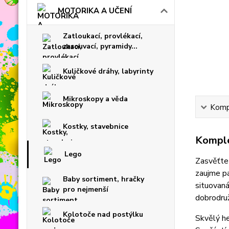
MOTORIKA A UČENÍ
Zatloukací, provlékací,
zasouvací, pyramidy...
Kuličkové dráhy, labyrinty
Mikroskopy a věda
Kompl
Kostky, stavebnice
Komple
Lego
Zasvěťte 
zaujme p
Baby sortiment, hračky
situovaná
pro nejmenší
dobrodruž
Kolotoče nad postýlku
Skvělý he