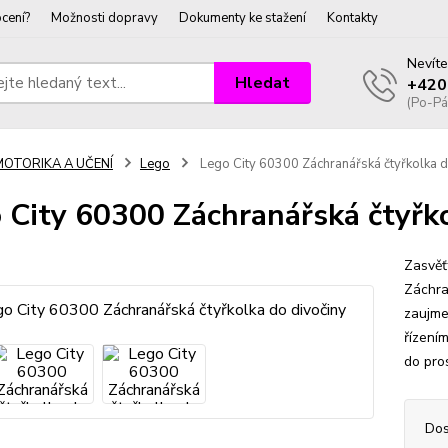
cení?
Možnosti dopravy
Dokumenty ke stažení
Kontakty
Nevíte
Hledat
+420
(Po-Pá
MOTORIKA A UČENÍ
Lego
Lego City 60300 Záchranářská čtyřkolka d
 City 60300 Záchranářská čtyřko
Zasvěťt
Záchra
zaujme
řízení
do pro
Dos