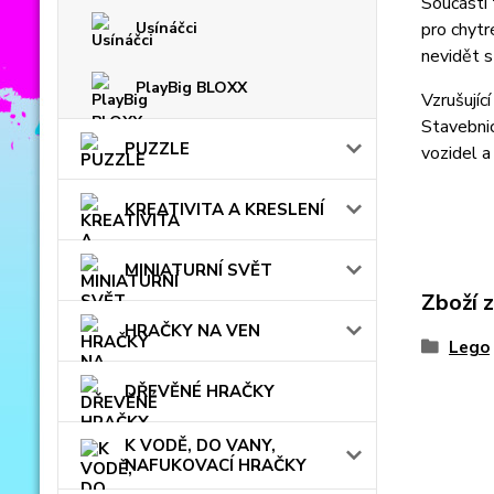
Součástí 
Usínáčci
pro chytr
nevidět s
PlayBig BLOXX
Vzrušujíc
Stavebnic
PUZZLE
vozidel a
KREATIVITA A KRESLENÍ
MINIATURNÍ SVĚT
Zboží 
HRAČKY NA VEN
Lego
DŘEVĚNÉ HRAČKY
K VODĚ, DO VANY,
NAFUKOVACÍ HRAČKY