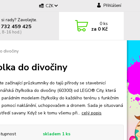
Přihlášení
CZK
 si rady? Zavolejte.
0
ks
 732 459 425
za
0 Kč
, 8-16 hod.)
o divočiny
lka do divočiny
e začínající průzkumníky do tajů přírody se stavebnicí
nářská čtyřkolka do divočiny (60300) od LEGO® City, která
 parádním modelem čtyřkolky do každého terénu s funkčním
m pomocí naklánění, uchopovačem a dronem. Sada je situovaná
středí savany. Když se k tomu všemu při...
celý popis
tupnost
skladem 1 ks