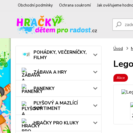
Obchodní podmínky
Ochrana soukromí
Jak ověřujeme hodno
Úvod
POHÁDKY, VEČERNÍČKY,
FILMY
Lego
ZÁBAVA A HRY
Akce
PANENKY
PLYŠOVÝ A MAZLÍCÍ
SORTIMENT
HRAČKY PRO KLUKY