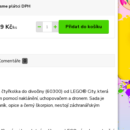
sme plátci DPH
9 Kč
Přidat do košíku
/
ks
Komentáře
0
ká čtyřkolka do divočiny (60300) od LEGO® City, která
m pomocí naklánění, uchopovačem a dronem. Sada je
ík, opice a černý škorpion, nestojí záchranářským