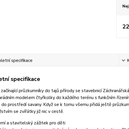
Nej
22
etní specifikace
tní specifikace
začínající průzkumníky do tajů přírody se stavebnicí Záchranářs
arádním modelem čtyřkolky do každého terénu s funkčním řízení
 do prostředí savany. Když se k tomu všemu přidá ještě průzkumn
stvím se zvířátky již nic v cestě.
rní a stavitelský zážitek pro děti