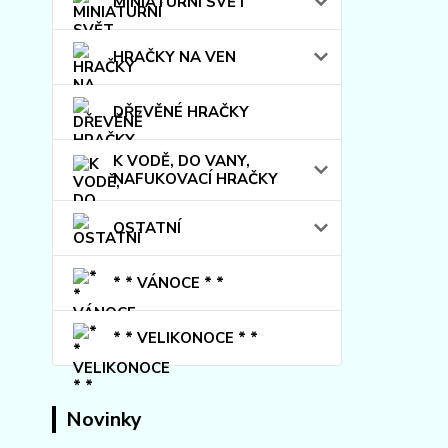
MINIATURNÍ SVĚT
HRAČKY NA VEN
DŘEVĚNÉ HRAČKY
K VODĚ, DO VANY,
NAFUKOVACÍ HRAČKY
OSTATNÍ
* * VÁNOCE * *
* * VELIKONOCE * *
Novinky