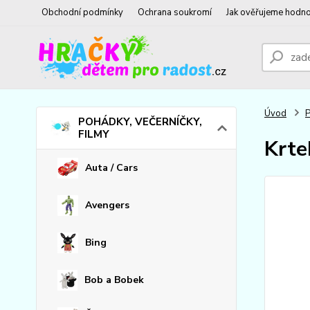
Obchodní podmínky
Ochrana soukromí
Jak ověřujeme hodno
Úvod
POHÁDKY, VEČERNÍČKY,
FILMY
Krtek
Auta / Cars
Avengers
Bing
Bob a Bobek