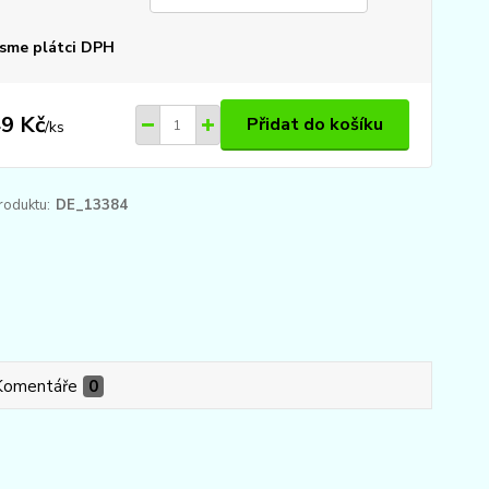
sme plátci DPH
9 Kč
Přidat do košíku
/
ks
roduktu:
DE_13384
Komentáře
0