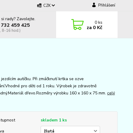
Přihlášení
CZK
 si rady? Zavolejte.
0
ks
 732 459 425
za
0 Kč
, 8-16 hod.)
 jezdícím autíčku. Při zmáčknutí krtka se ozve
ání.Vhodné pro děti od 1 roku. Výrobek je zdravotně
dný.Materiál dřevo.Rozměry výrobku 160 x 160 x 75 mm.
celý
tupnost
skladem 1 ks
va