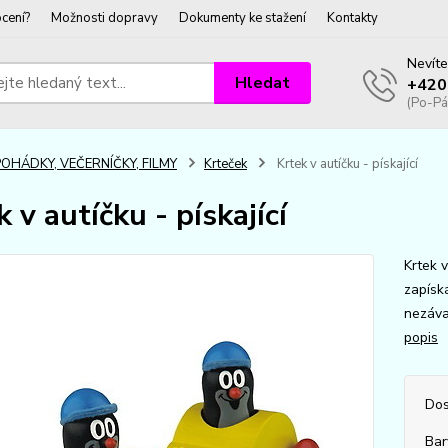
cení?
Možnosti dopravy
Dokumenty ke stažení
Kontakty
Nevíte
Hledat
+420
(Po-Pá
POHÁDKY, VEČERNÍČKY, FILMY
Krteček
Krtek v autíčku - pískající
 v autíčku - pískající
Krtek v
zapísk
nezáva
popis
Dos
Bar