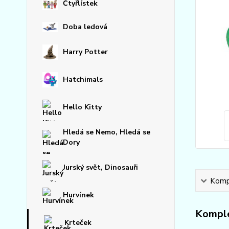
Čtyřlístek
Doba ledová
Harry Potter
Hatchimals
Hello Kitty
Hledá se Nemo, Hledá se
Dory
Jurský svět, Dinosauři
Kompl
Hurvínek
Komple
Krteček