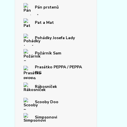
Pán prstenů
Pat a Mat
Pohádky Josefa Lady
Požárník Sam
Prasátko PEPPA / PEPPA
PIG
Rákosníček
Scooby Doo
Simpsonovi