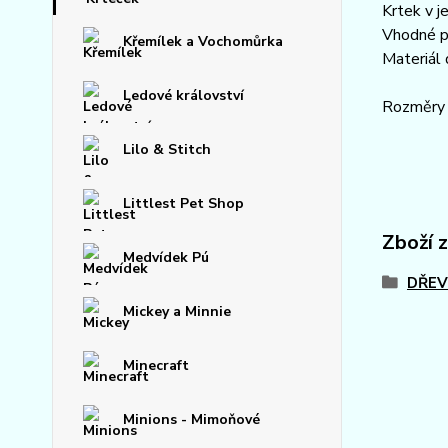
Krtek v j
Vhodné pr
Křemílek a Vochomůrka
Materiál 
Ledové království
Rozměry 
Lilo & Stitch
Littlest Pet Shop
Zboží 
Medvídek Pú
DŘEV
Mickey a Minnie
Minecraft
Minions - Mimoňové