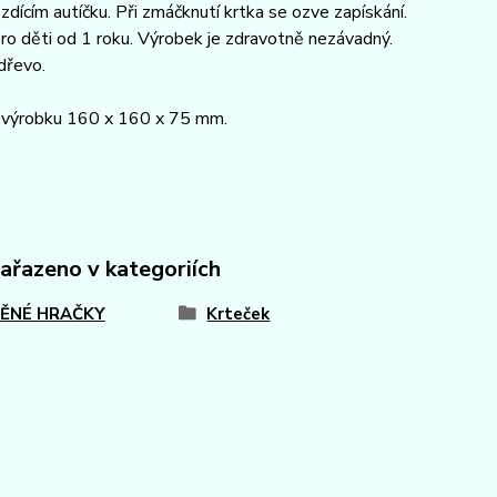
ezdícím autíčku. Při zmáčknutí krtka se ozve zapískání.
o děti od 1 roku. Výrobek je zdravotně nezávadný.
dřevo.
výrobku 160 x 160 x 75 mm.
zařazeno v kategoriích
ĚNÉ HRAČKY
Krteček