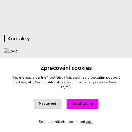
Kontakty
+420 732 459 425
Zpracování cookies
(Po-Pá, 8-16 hod.)
Náš e-shop a partneři potřebují Váš
souhlas
s použitím souborů
sperkyproradost@seznam.cz
cookies, aby Vám mohli zobrazovat informace týkající se Vašich
zájmů.
Souhlasím
Nastavení
Vytvořeno na
Eshop-rychle.cz
Souhlas můžete odmítnout
zde
.