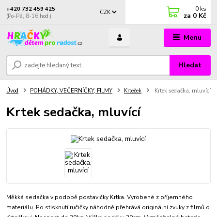
0
ks
+420 732 459 425
CZK
za
0 Kč
(Po-Pá, 8-16 hod.)
Menu
Hledat
Úvod
POHÁDKY, VEČERNÍČKY, FILMY
Krteček
Krtek sedačka, mluvící
Krtek sedačka, mluvící
Měkká sedačka v podobě postavičky Krtka. Vyrobené z příjemného
materiálu. Po stisknutí ručičky náhodně přehrává originální zvuky z filmů o