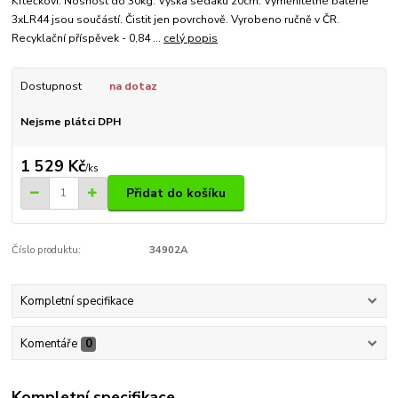
Krtečkovi. Nosnost do 30kg. Výška sedáku 20cm. Vyměnitelné baterie
3xLR44 jsou součástí. Čistit jen povrchově. Vyrobeno ručně v ČR.
Recyklační příspěvek - 0,84 ...
celý popis
Dostupnost
na dotaz
Nejsme plátci DPH
1 529 Kč
/
ks
Přidat do košíku
Číslo produktu:
34902A
Kompletní specifikace
Komentáře
0
Kompletní specifikace