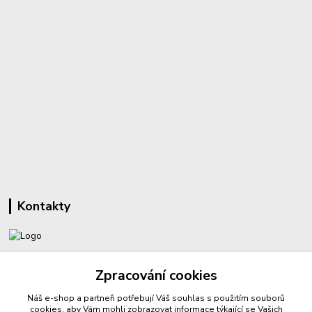
Kontakty
+420 732 459 425
Zpracování cookies
(Po-Pá, 8-16 hod.)
Náš e-shop a partneři potřebují Váš
souhlas
s použitím souborů
sperkyproradost@seznam.cz
cookies, aby Vám mohli zobrazovat informace týkající se Vašich