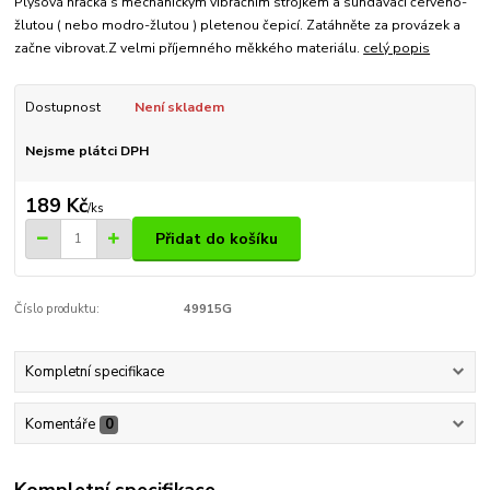
Plyšová hračka s mechanickým vibračním strojkem a sundávací červeno-
žlutou ( nebo modro-žlutou ) pletenou čepicí. Zatáhněte za provázek a
začne vibrovat.Z velmi příjemného měkkého materiálu.
celý popis
Dostupnost
Není skladem
Nejsme plátci DPH
189 Kč
/
ks
Přidat do košíku
Číslo produktu:
49915G
Kompletní specifikace
Komentáře
0
Kompletní specifikace