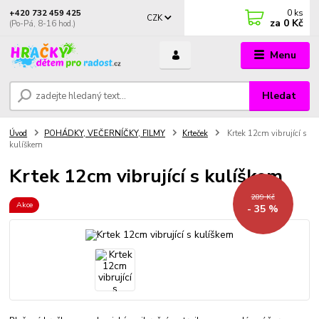
0
ks
+420 732 459 425
CZK
za
0 Kč
(Po-Pá, 8-16 hod.)
Menu
Hledat
Úvod
POHÁDKY, VEČERNÍČKY, FILMY
Krteček
Krtek 12cm vibrující s
kulíškem
Krtek 12cm vibrující s kulíškem
289 Kč
Akce
- 35 %