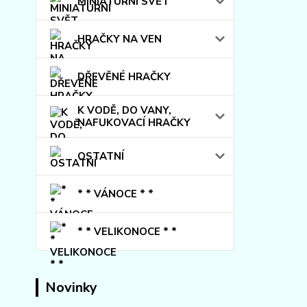
MINIATURNÍ SVĚT
HRAČKY NA VEN
DŘEVĚNÉ HRAČKY
K VODĚ, DO VANY,
NAFUKOVACÍ HRAČKY
OSTATNÍ
* * VÁNOCE * *
* * VELIKONOCE * *
Novinky