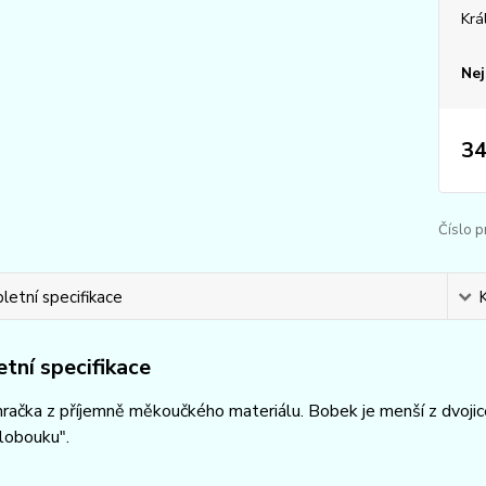
Krá
Nej
34
Číslo p
etní specifikace
tní specifikace
račka z příjemně měkoučkého materiálu. Bobek je menší z dvoji
klobouku".