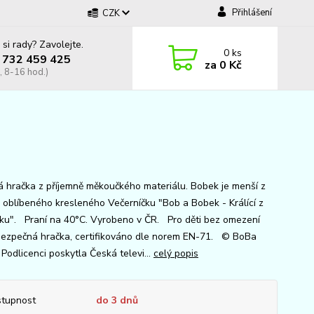
Přihlášení
CZK
 si rady? Zavolejte.
0
ks
 732 459 425
za
0 Kč
, 8-16 hod.)
á hračka z příjemně měkoučkého materiálu. Bobek je menší z
e oblíbeného kresleného Večerníčku "Bob a Bobek - Králící z
ku". Praní na 40°C. Vyrobeno v ČR. Pro děti bez omezení
Bezpečná hračka, certifikováno dle norem EN-71. © BoBa
 Podlicenci poskytla Česká televi...
celý popis
tupnost
do 3 dnů