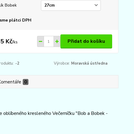
lík Bobek
sme plátci DPH
5 Kč
Přidat do košíku
/
ks
roduktu:
-2
Výrobce:
Moravská ústředna
Komentáře
0
ce oblíbeného kresleného Večerníčku "Bob a Bobek -