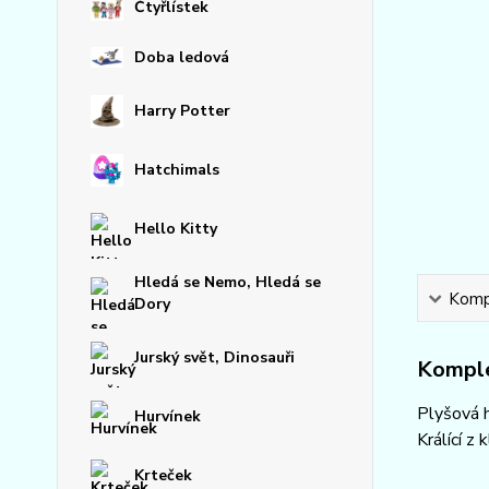
Čtyřlístek
Doba ledová
Harry Potter
Hatchimals
Hello Kitty
Hledá se Nemo, Hledá se
Kompl
Dory
Jurský svět, Dinosauři
Komple
Plyšová h
Hurvínek
Králící z 
Krteček