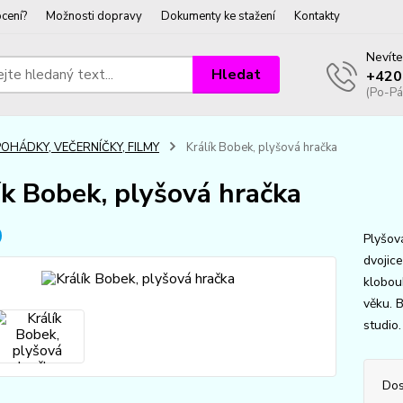
cení?
Možnosti dopravy
Dokumenty ke stažení
Kontakty
Nevíte
Hledat
+420
(Po-Pá
POHÁDKY, VEČERNÍČKY, FILMY
Králík Bobek, plyšová hračka
ík Bobek, plyšová hračka
Plyšov
dvojic
klobou
věku. 
studio.
Dos