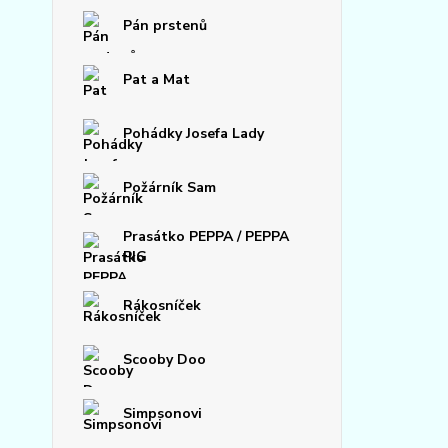
Pán prstenů
Pat a Mat
Pohádky Josefa Lady
Požárník Sam
Prasátko PEPPA / PEPPA
PIG
Rákosníček
Scooby Doo
Simpsonovi