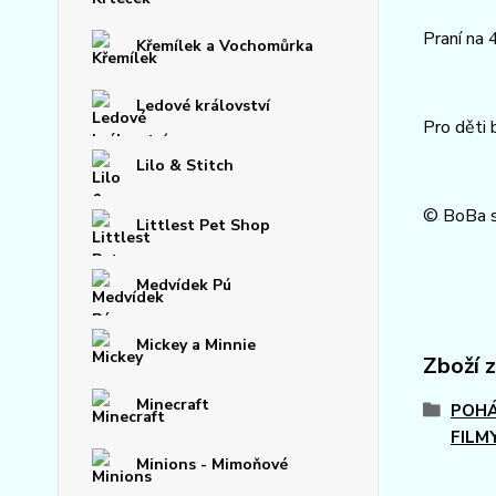
Praní na 
Křemílek a Vochomůrka
Ledové království
Pro děti 
Lilo & Stitch
© BoBa st
Littlest Pet Shop
Medvídek Pú
Mickey a Minnie
Zboží 
Minecraft
POHÁ
FILM
Minions - Mimoňové