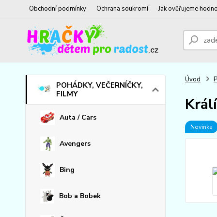
Obchodní podmínky
Ochrana soukromí
Jak ověřujeme hodno
Úvod
POHÁDKY, VEČERNÍČKY,
FILMY
Král
Auta / Cars
Novinka
Avengers
Bing
Bob a Bobek