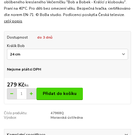
oblíbeného kresleného Večerníčku "Bob a Bobek - Králící z klobouku".
Praní na 40°C. Pro děti bez omezení věku. Bezpečná hračka, certifikováno
dle norem EN-71. © BoBa studio. Podlicenci poskytla Česká televize.
celý popis
Dostupnost
do 3 dnů
Králík Bob
Nejsme plátci DPH
279 Kč
/
ks
Přidat do košíku
Číslo produktu:
47968Q
Výrobce:
Moravská ústředna