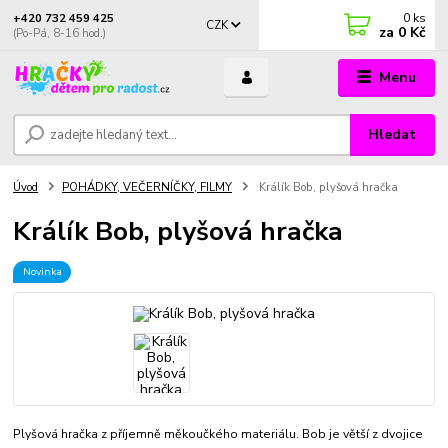
0
ks
+420 732 459 425
CZK
za
0 Kč
(Po-Pá, 8-16 hod.)
Menu
Hledat
Úvod
POHÁDKY, VEČERNÍČKY, FILMY
Králík Bob, plyšová hračka
Králík Bob, plyšová hračka
Novinka
Plyšová hračka z příjemně měkoučkého materiálu. Bob je větší z dvojice