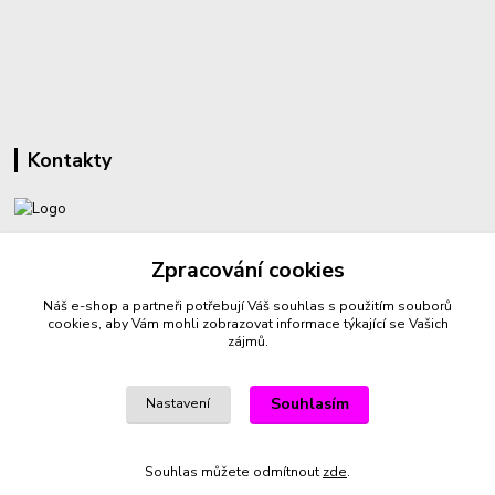
Kontakty
+420 732 459 425
Zpracování cookies
(Po-Pá, 8-16 hod.)
Náš e-shop a partneři potřebují Váš
souhlas
s použitím souborů
sperkyproradost@seznam.cz
cookies, aby Vám mohli zobrazovat informace týkající se Vašich
zájmů.
Souhlasím
Nastavení
Vytvořeno na
Eshop-rychle.cz
Souhlas můžete odmítnout
zde
.