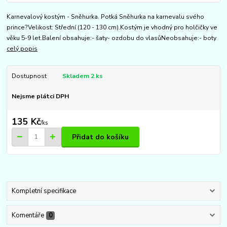
Karnevalový kostým - Sněhurka. Potká Sněhurka na karnevalu svého
prince?Velikost: Střední (120 - 130 cm).Kostým je vhodný pro holčičky ve
věku 5-9 let.Balení obsahuje:- šaty- ozdobu do vlasůNeobsahuje:- boty
celý popis
Dostupnost
Skladem 2 ks
Nejsme plátci DPH
135 Kč
/
ks
Přidat do košíku
Kompletní specifikace
Komentáře
0