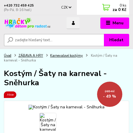
0
ks
+420 732 459 425
CZK
za
0 Kč
(Po-Pá, 8-16 hod.)
Menu
Hledat
Úvod
ZÁBAVA A HRY
Karnevalové kostýmy
Kostým / Šaty na
karneval - Sněhurka
Kostým / Šaty na karneval -
Sněhurka
265 Kč
Akce
- 49 %