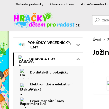
Obchodní podmínky
Ochrana soukromí
Jak ověřujeme hodno
Úvod
POHÁDKY, VEČERNÍČKY,
FILMY
Joži
ZÁBAVA A HRY
Do dětského pokojíčku
Elektronické a edukativní
hry
Experimentální sady