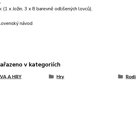
,
k (1 x Jožin, 3 x 8 barevně odlišených lovců),
slovenský návod
zařazeno v kategoriích
VA A HRY
Hry
Rodi