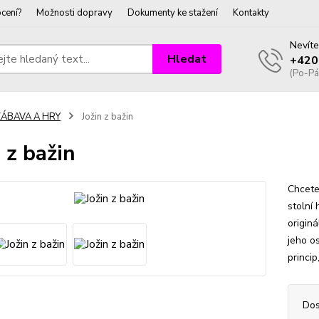
cení?
Možnosti dopravy
Dokumenty ke stažení
Kontakty
Nevíte
Hledat
+420
(Po-Pá
ZÁBAVA A HRY
Jožin z bažin
n z bažin
Chcete
stolní
origin
jeho o
princip
Dos