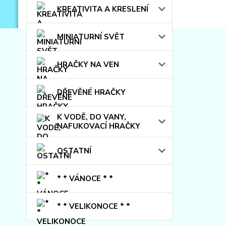
KREATIVITA A KRESLENÍ
MINIATURNÍ SVĚT
HRAČKY NA VEN
DŘEVĚNÉ HRAČKY
K VODĚ, DO VANY,
NAFUKOVACÍ HRAČKY
OSTATNÍ
* * VÁNOCE * *
* * VELIKONOCE * *