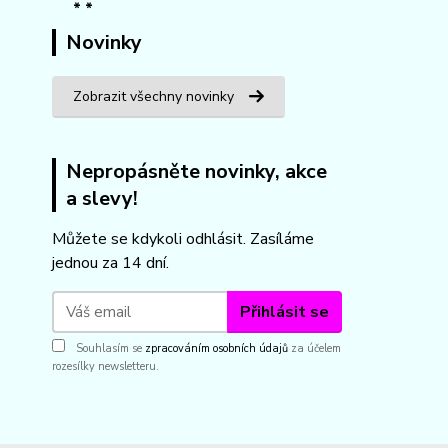
Novinky
Zobrazit všechny novinky
Nepropásněte novinky, akce
a slevy!
Můžete se kdykoli odhlásit. Zasíláme
jednou za 14 dní.
Přihlásit se
Souhlasím se
zpracováním osobních údajů
za účelem
rozesílky newsletteru.