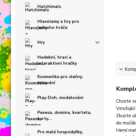
Hatchimals
Hlavolamy a hry pro
jednoho hráče
Hry
Hudební, hrací a
interaktivní hračky
Kompl
Kosmetika pro slečny,
tetování
Komple
Play-Doh, modelování
Chcete se
Vzrušujíc
Pexesa, domina, kvarteta,
Zkuste ul
karty...
do močálu
Herní mat
Pro malé hospodyňky,