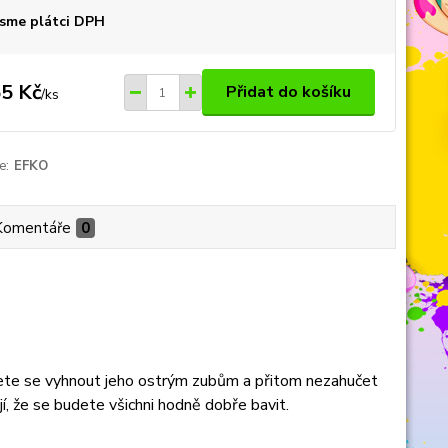
sme plátci DPH
5 Kč
Přidat do košíku
/
ks
e:
EFKO
Komentáře
0
ážete se vyhnout jeho ostrým zubům a přitom nezahučet
jí, že se budete všichni hodně dobře bavit.