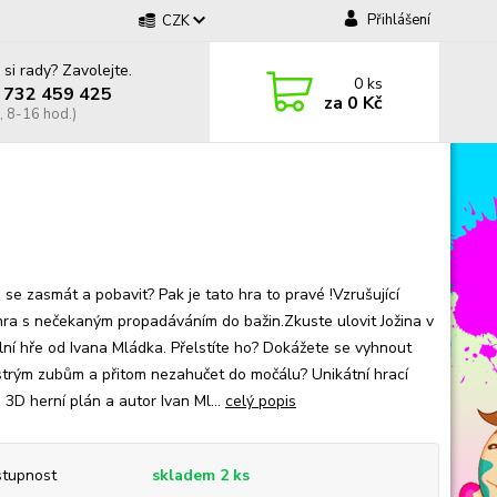
Přihlášení
CZK
 si rady? Zavolejte.
0
ks
 732 459 425
za
0 Kč
, 8-16 hod.)
 se zasmát a pobavit? Pak je tato hra to pravé !Vzrušující
 hra s nečekaným propadáváním do bažin.Zkuste ulovit Jožina v
ální hře od Ivana Mládka. Přelstíte ho? Dokážete se vyhnout
strým zubům a přitom nezahučet do močálu? Unikátní hrací
, 3D herní plán a autor Ivan Ml...
celý popis
tupnost
skladem 2 ks