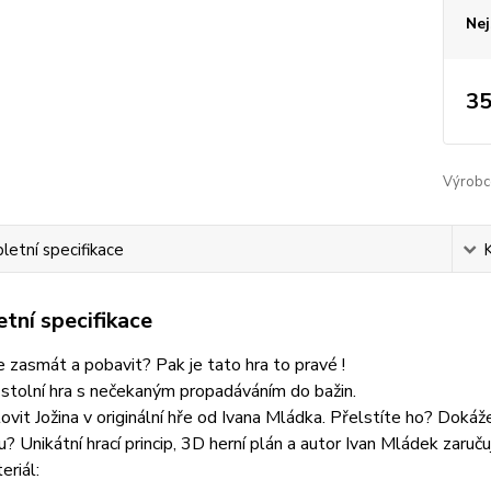
Nej
35
Výrobc
etní specifikace
tní specifikace
 zasmát a pobavit? Pak je tato hra to pravé !
í stolní hra s nečekaným propadáváním do bažin.
ovit Jožina v originální hře od Ivana Mládka. Přelstíte ho? Dok
? Unikátní hrací princip, 3D herní plán a autor Ivan Mládek zaruču
eriál: