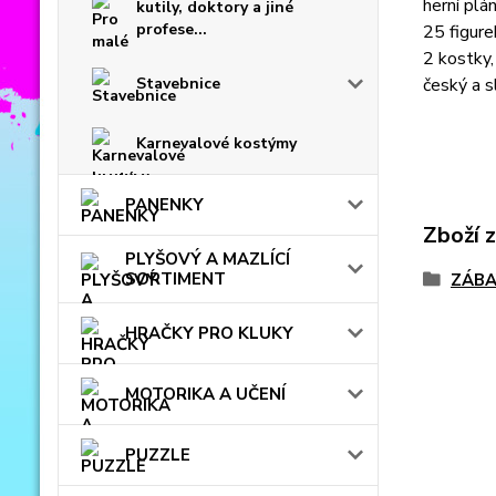
herní plán
kutily, doktory a jiné
profese...
25 figure
2 kostky,
Stavebnice
český a 
Karnevalové kostýmy
PANENKY
Zboží 
PLYŠOVÝ A MAZLÍCÍ
SORTIMENT
ZÁBA
HRAČKY PRO KLUKY
MOTORIKA A UČENÍ
PUZZLE