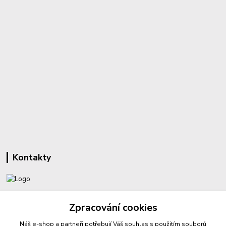
Kontakty
+420 732 459 425
Zpracování cookies
(Po-Pá, 8-16 hod.)
Náš e-shop a partneři potřebují Váš
souhlas
s použitím souborů