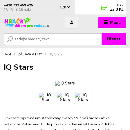
0
ks
+420 732 459 425
CZK
za
0 Kč
(Po-Pá, 8-16 hod.)
Menu
Hledat
Úvod
ZÁBAVA A HRY
IQ Stars
IQ Stars
Dokážete správně umístit všechny hvězdy? Míří váš mozek až ke
hvězdám? Pokud ano, bude pro vás snadné umístit všech 7 dílků s