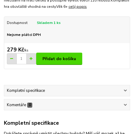
hvězdami na hrací desku a postupně vyřešit všech 120 rébusů.Kompaktní
hra obzvláště vhodná na cesty.Věk 6+
celý popis
Dostupnost
Skladem 1 ks
Nejsme plátci DPH
279 Kč
/
ks
Přidat do košíku
Kompletní specifikace
Komentáře
0
Kompletní specifikace
Dokážete správně umístit všechny hvězdy? Míří váš mozek až ke