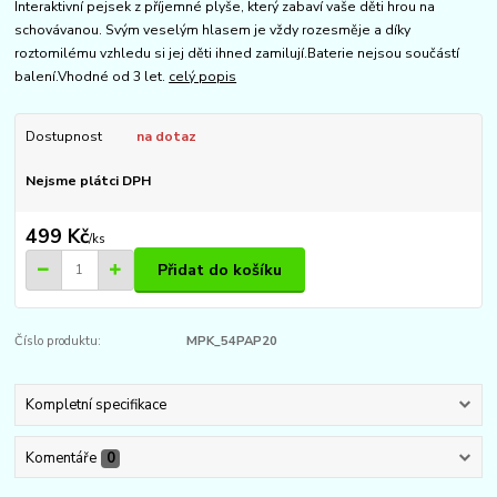
Interaktivní pejsek z příjemné plyše, který zabaví vaše děti hrou na
schovávanou. Svým veselým hlasem je vždy rozesměje a díky
roztomilému vzhledu si jej děti ihned zamilují.Baterie nejsou součástí
balení.Vhodné od 3 let.
celý popis
Dostupnost
na dotaz
Nejsme plátci DPH
499 Kč
/
ks
Přidat do košíku
Číslo produktu:
MPK_54PAP20
Kompletní specifikace
Komentáře
0