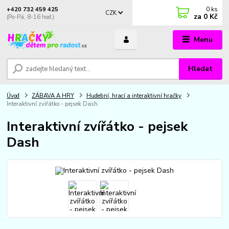
0
ks
+420 732 459 425
CZK
za
0 Kč
(Po-Pá, 8-16 hod.)
Menu
Hledat
Úvod
ZÁBAVA A HRY
Hudební, hrací a interaktivní hračky
Interaktivní zvířátko - pejsek Dash
Interaktivní zvířátko - pejsek
Dash