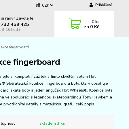
Přihlášení
CZK
 si rady? Zavolejte.
0
ks
 732 459 425
za
0 Kč
, 8-16 hod.)
lekce fingerboard
kce fingerboard
nejte si kompletní zážitek s tímto skvělým setem Hot
® Sběratelská kolekce Fingerboard a boty, který obsahuje
board, skate boty a jeden angličák Hot Wheels®. Kolekce byla
na ve spolupráci s legendou skateboardingu Tony Hawkem a
e prvotřídními detaily s metalickou grafi...
celý popis
tupnost
skladem 3 ks