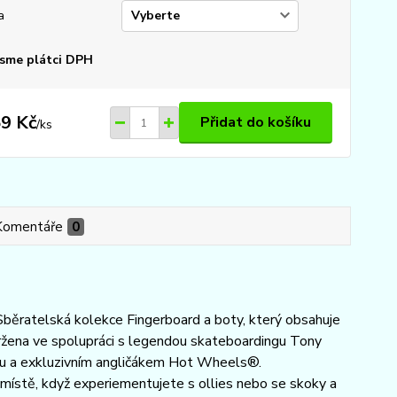
a
sme plátci DPH
9 Kč
Přidat do košíku
/
ks
Komentáře
0
ěratelská kolekce Fingerboard a boty, který obsahuje
ržena ve spolupráci s legendou skateboardingu Tony
rdu a exkluzivním angličákem Hot Wheels®.
místě, když experiementujete s ollies nebo se skoky a