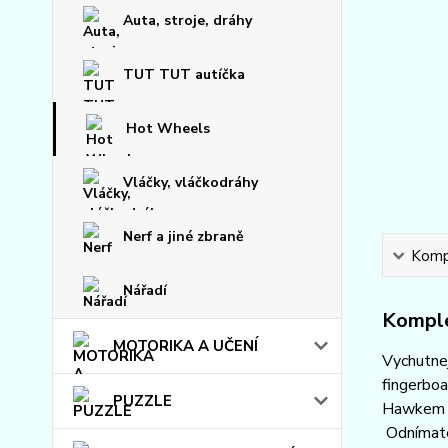
Auta, stroje, dráhy
TUT TUT autíčka
Hot Wheels
Vláčky, vláčkodráhy
Nerf a jiné zbraně
Kompl
Nářadí
Komple
MOTORIKA A UČENÍ
Vychutne
fingerboa
PUZZLE
Hawkem a 
Odnímatel