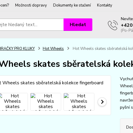
cení?
Možnosti dopravy
Dokumenty ke stažení
Kontakty
Nevíte
Hledat
+420
(Po-Pá
HRAČKY PRO KLUKY
Hot Wheels
Hot Wheels skates sběratelská ko
Wheels skates sběratelská kole
Vychut
Wheels
finger
navrže
pyšní s
Dos