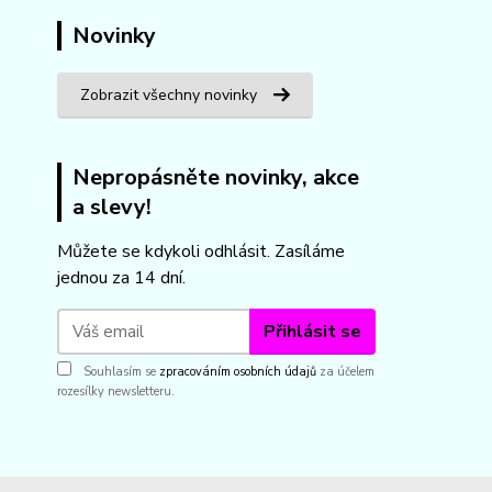
Novinky
Zobrazit všechny novinky
Nepropásněte novinky, akce
a slevy!
Můžete se kdykoli odhlásit. Zasíláme
jednou za 14 dní.
Přihlásit se
Souhlasím se
zpracováním osobních údajů
za účelem
rozesílky newsletteru.