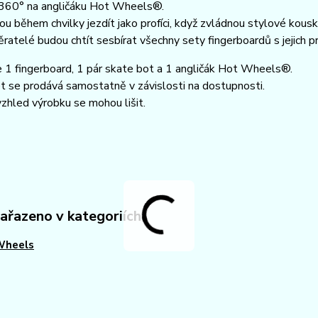
 360° na angličáku Hot Wheels®.
u během chvilky jezdít jako profíci, když zvládnou stylové kous
ěratelé budou chtít sesbírat všechny sety fingerboardů s jejich
 1 fingerboard, 1 pár skate bot a 1 angličák Hot Wheels®.
 se prodává samostatně v závislosti na dostupnosti.
zhled výrobku se mohou lišit.
zařazeno v kategoriích
Wheels