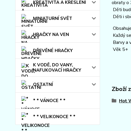
KREATIVITA A KRESLENÍ
obraty o
Děti budo
Děti i sb
MINIATURNÍ SVĚT
Obsahuje
HRAČKY NA VEN
Každý set
Barvy a v
Věk 5+
DŘEVĚNÉ HRAČKY
K VODĚ, DO VANY,
NAFUKOVACÍ HRAČKY
OSTATNÍ
Zboží 
* * VÁNOCE * *
Hot 
* * VELIKONOCE * *