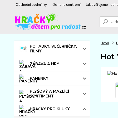
Obchodní podmínky
Ochrana soukromí
Jak ověřujeme hodno
Úvod
POHÁDKY, VEČERNÍČKY,
FILMY
Hot 
ZÁBAVA A HRY
PANENKY
PLYŠOVÝ A MAZLÍCÍ
SORTIMENT
HRAČKY PRO KLUKY