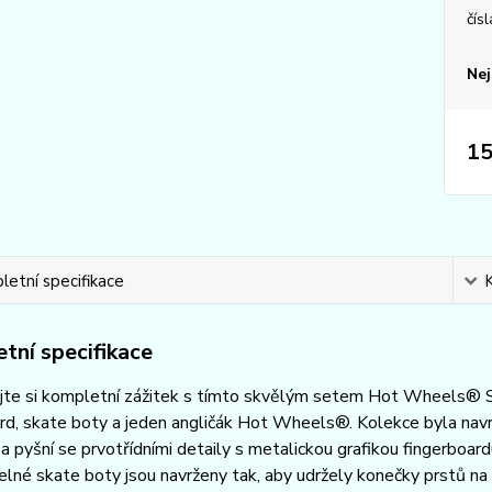
čísl
Nej
15
etní specifikace
tní specifikace
jte si kompletní zážitek s tímto skvělým setem Hot Wheels® Sb
rd, skate boty a jeden angličák Hot Wheels®. Kolekce byla nav
pyšní se prvotřídními detaily s metalickou grafikou fingerboa
né skate boty jsou navrženy tak, aby udržely konečky prstů na 