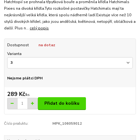
Hatchtopií se prohnala třpytková bouře a proměnila křídla Hatchimals
Pixies na divoká křídla.Tyto rozkošné postavičky Hatchimals mají ta
nejkrásnější velká křídla, která spolu nádherně ladí.Existuje více než 10
stylů divokých křídel, jako jsou andělská, květinová, netopýří, obláčková a
další. Plus n...
celý popis
Dostupnost
na dotaz
Varianta
Nejsme plátci DPH
289 Kč
/
ks
Přidat do košíku
Číslo produktu:
MPK_106059012