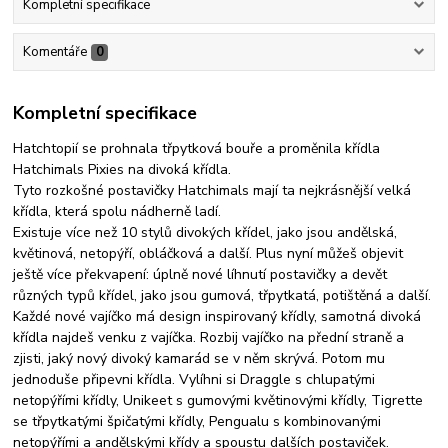
Kompletní specifikace
Komentáře
0
Kompletní specifikace
Hatchtopií se prohnala třpytková bouře a proměnila křídla
Hatchimals Pixies na divoká křídla.
Tyto rozkošné postavičky Hatchimals mají ta nejkrásnější velká
křídla, která spolu nádherně ladí.
Existuje více než 10 stylů divokých křídel, jako jsou andělská,
květinová, netopýří, obláčková a další. Plus nyní můžeš objevit
ještě více překvapení: úplně nové líhnutí postavičky a devět
různých typů křídel, jako jsou gumová, třpytkatá, potištěná a další.
Každé nové vajíčko má design inspirovaný křídly, samotná divoká
křídla najdeš venku z vajíčka. Rozbij vajíčko na přední straně a
zjisti, jaký nový divoký kamarád se v něm skrývá. Potom mu
jednoduše připevni křídla. Vylíhni si Draggle s chlupatými
netopýřími křídly, Unikeet s gumovými květinovými křídly, Tigrette
se třpytkatými špičatými křídly, Pengualu s kombinovanými
netopýřími a andělskými křídy a spoustu dalších postaviček.