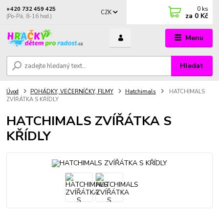
0
ks
+420 732 459 425
CZK
za
0 Kč
(Po-Pá, 8-16 hod.)
Menu
Hledat
Úvod
POHÁDKY, VEČERNÍČKY, FILMY
Hatchimals
HATCHIMALS
ZVÍŘÁTKA S KŘÍDLY
HATCHIMALS ZVÍŘÁTKA S
KŘÍDLY