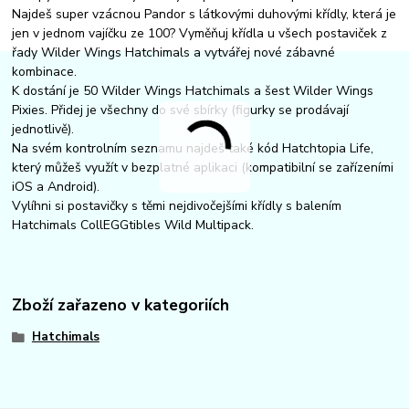
Najdeš super vzácnou Pandor s látkovými duhovými křídly, která je
jen v jednom vajíčku ze 100? Vyměňuj křídla u všech postaviček z
řady Wilder Wings Hatchimals a vytvářej nové zábavné
kombinace.
K dostání je 50 Wilder Wings Hatchimals a šest Wilder Wings
Pixies. Přidej je všechny do své sbírky (figurky se prodávají
jednotlivě).
Na svém kontrolním seznamu najdeš také kód Hatchtopia Life,
který můžeš využít v bezplatné aplikaci (kompatibilní se zařízeními
iOS a Android).
Vylíhni si postavičky s těmi nejdivočejšími křídly s balením
Hatchimals CollEGGtibles Wild Multipack.
Zboží zařazeno v kategoriích
Hatchimals