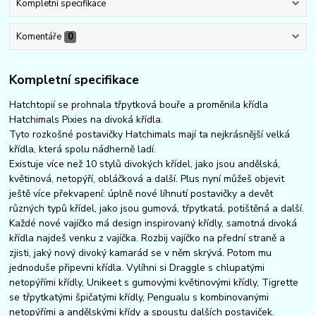
Kompletní specifikace
Komentáře
0
Kompletní specifikace
Hatchtopií se prohnala třpytková bouře a proměnila křídla
Hatchimals Pixies na divoká křídla.
Tyto rozkošné postavičky Hatchimals mají ta nejkrásnější velká
křídla, která spolu nádherně ladí.
Existuje více než 10 stylů divokých křídel, jako jsou andělská,
květinová, netopýří, obláčková a další. Plus nyní můžeš objevit
ještě více překvapení: úplně nové líhnutí postavičky a devět
různých typů křídel, jako jsou gumová, třpytkatá, potištěná a další.
Každé nové vajíčko má design inspirovaný křídly, samotná divoká
křídla najdeš venku z vajíčka. Rozbij vajíčko na přední straně a
zjisti, jaký nový divoký kamarád se v něm skrývá. Potom mu
jednoduše připevni křídla. Vylíhni si Draggle s chlupatými
netopýřími křídly, Unikeet s gumovými květinovými křídly, Tigrette
se třpytkatými špičatými křídly, Pengualu s kombinovanými
netopýřími a andělskými křídy a spoustu dalších postaviček.