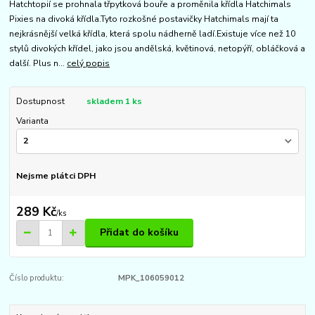
Hatchtopií se prohnala třpytková bouře a proměnila křídla Hatchimals
Pixies na divoká křídla.Tyto rozkošné postavičky Hatchimals mají ta
nejkrásnější velká křídla, která spolu nádherně ladí.Existuje více než 10
stylů divokých křídel, jako jsou andělská, květinová, netopýří, obláčková a
další. Plus n...
celý popis
Dostupnost
skladem 1 ks
Varianta
Nejsme plátci DPH
289 Kč
/
ks
Přidat do košíku
Číslo produktu:
MPK_106059012