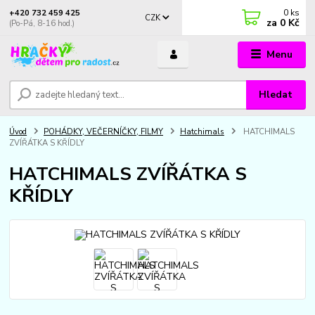
0
ks
+420 732 459 425
CZK
za
0 Kč
(Po-Pá, 8-16 hod.)
Menu
Hledat
Úvod
POHÁDKY, VEČERNÍČKY, FILMY
Hatchimals
HATCHIMALS
ZVÍŘÁTKA S KŘÍDLY
HATCHIMALS ZVÍŘÁTKA S
KŘÍDLY