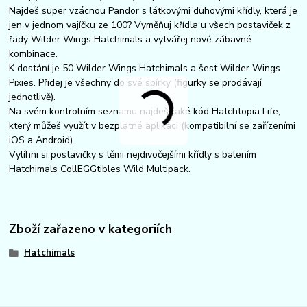
Najdeš super vzácnou Pandor s látkovými duhovými křídly, která je
jen v jednom vajíčku ze 100? Vyměňuj křídla u všech postaviček z
řady Wilder Wings Hatchimals a vytvářej nové zábavné
kombinace.
K dostání je 50 Wilder Wings Hatchimals a šest Wilder Wings
Pixies. Přidej je všechny do své sbírky (figurky se prodávají
jednotlivě).
Na svém kontrolním seznamu najdeš také kód Hatchtopia Life,
který můžeš využít v bezplatné aplikaci (kompatibilní se zařízeními
iOS a Android).
Vylíhni si postavičky s těmi nejdivočejšími křídly s balením
Hatchimals CollEGGtibles Wild Multipack.
Zboží zařazeno v kategoriích
Hatchimals