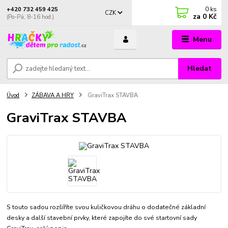
0
ks
+420 732 459 425
CZK
za
0 Kč
(Po-Pá, 8-16 hod.)
Menu
Hledat
Úvod
ZÁBAVA A HRY
GraviTrax STAVBA
GraviTrax STAVBA
S touto sadou rozšíříte svou kuličkovou dráhu o dodatečné základní
desky a další stavební prvky, které zapojíte do své startovní sady