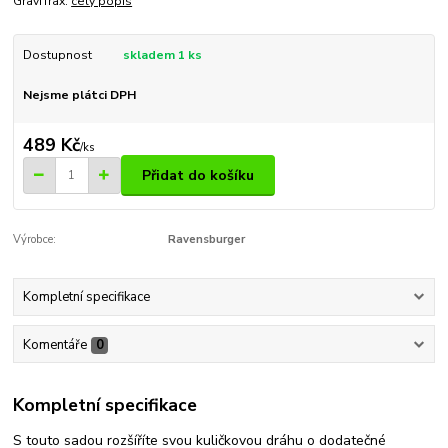
GraviTrax.
celý popis
Dostupnost
skladem 1 ks
Nejsme plátci DPH
489 Kč
/
ks
Přidat do košíku
Výrobce:
Ravensburger
Kompletní specifikace
Komentáře
0
Kompletní specifikace
S touto sadou rozšíříte svou kuličkovou dráhu o dodatečné