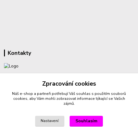
Kontakty
+420 732 459 425
Zpracování cookies
(Po-Pá, 8-16 hod.)
Náš e-shop a partneři potřebují Váš
souhlas
s použitím souborů
sperkyproradost@seznam.cz
cookies, aby Vám mohli zobrazovat informace týkající se Vašich
zájmů.
Souhlasím
Nastavení