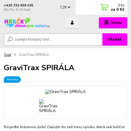
0
ks
+420 732 459 425
CZK
za
0 Kč
(Po-Pá, 8-16 hod.)
Menu
Hledat
Úvod
GraviTrax SPIRÁLA
GraviTrax SPIRÁLA
Novinka
Rozjeďte bláznivou jízdu! Zapojte do vaší trasy spirálu, která vaší kuličce