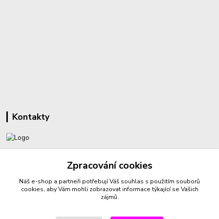
Kontakty
+420 732 459 425
Zpracování cookies
(Po-Pá, 8-16 hod.)
Náš e-shop a partneři potřebují Váš
souhlas
s použitím souborů
sperkyproradost@seznam.cz
cookies, aby Vám mohli zobrazovat informace týkající se Vašich
zájmů.