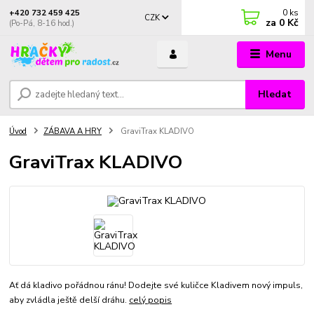
0
ks
+420 732 459 425
CZK
za
0 Kč
(Po-Pá, 8-16 hod.)
Menu
Hledat
Úvod
ZÁBAVA A HRY
GraviTrax KLADIVO
GraviTrax KLADIVO
Ať dá kladivo pořádnou ránu! Dodejte své kuličce Kladivem nový impuls,
aby zvládla ještě delší dráhu.
celý popis