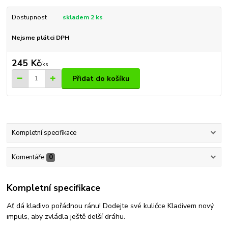
Dostupnost
skladem 2 ks
Nejsme plátci DPH
245 Kč
/
ks
Přidat do košíku
Kompletní specifikace
Komentáře
0
Kompletní specifikace
Ať dá kladivo pořádnou ránu! Dodejte své kuličce Kladivem nový
impuls, aby zvládla ještě delší dráhu.