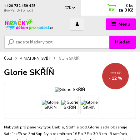
0
ks
+420 732 459 425
CZK
za
0 Kč
(Po-Pá, 8-16 hod.)
Menu
Hledat
Úvod
MINIATURNÍ SVĚT
Glorie SKŘÍŇ
Glorie SKŘÍŇ
259 Kč
- 12 %
Nábytek pro panenky typu Barbie, Steffi a pod.Glorie sada obsahuje
šatní skříň se 3mi šuplíky o rozměrech 16,5 x 7,5 x 30,5 cm , 5 ramínek,