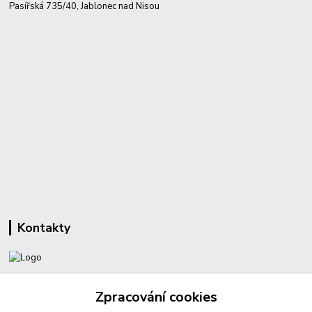
Pasířská 735/40, Jablonec nad Nisou
Kontakty
+420 732 459 425
Zpracování cookies
(Po-Pá, 8-16 hod.)