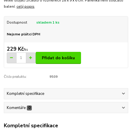
velké stojací zrcadlo o rozměrech 28 x 9 x 6 cm. Panenka není součástí
balení.
celý popis
Dostupnost
skladem 1 ks
Nejsme plátci DPH
229 Kč
/
ks
Přidat do košíku
Číslo produktu:
9509
Kompletní specifikace
Komentáře
0
Kompletní specifikace