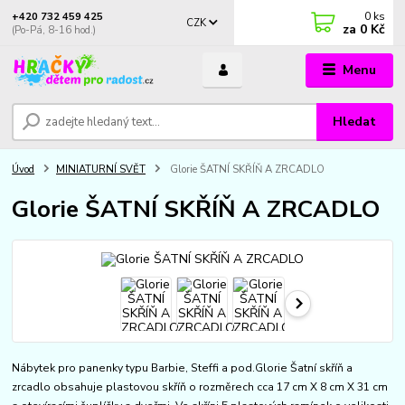
0
ks
+420 732 459 425
CZK
za
0 Kč
(Po-Pá, 8-16 hod.)
Menu
Hledat
Úvod
MINIATURNÍ SVĚT
Glorie ŠATNÍ SKŘÍŇ A ZRCADLO
Glorie ŠATNÍ SKŘÍŇ A ZRCADLO
Nábytek pro panenky typu Barbie, Steffi a pod.Glorie Šatní skříň a
zrcadlo obsahuje plastovou skříň o rozměrech cca 17 cm X 8 cm X 31 cm