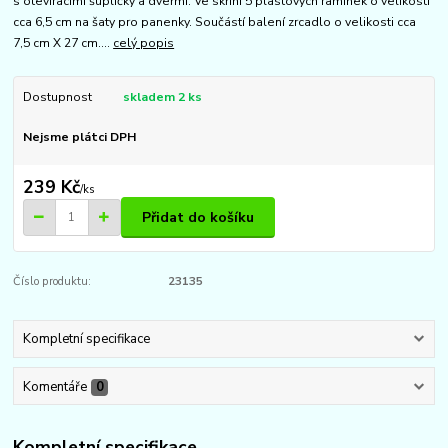
s otevíracími šuplíčky a dveřmi. Ve skříni 5 plastových ramínek o velikosti
cca 6,5 cm na šaty pro panenky. Součástí balení zrcadlo o velikosti cca
7,5 cm X 27 cm....
celý popis
Dostupnost
skladem 2 ks
Nejsme plátci DPH
239 Kč
/
ks
Přidat do košíku
Číslo produktu:
23135
Kompletní specifikace
Komentáře
0
Kompletní specifikace