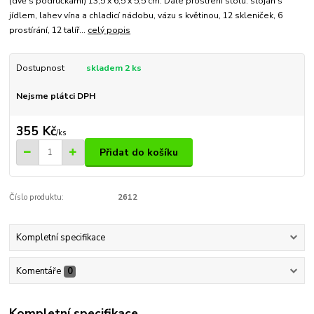
(dvě s područkami) 13,5 x 6,5 x 5,5 cm. Dále prostření stolu: stojan s
jídlem, lahev vína a chladicí nádobu, vázu s květinou, 12 skleniček, 6
prostírání, 12 talíř...
celý popis
Dostupnost
skladem 2 ks
Nejsme plátci DPH
355 Kč
/
ks
Přidat do košíku
Číslo produktu:
2612
Kompletní specifikace
Komentáře
0
Kompletní specifikace