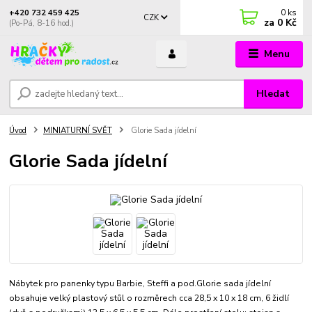
0
ks
+420 732 459 425
CZK
za
0 Kč
(Po-Pá, 8-16 hod.)
Menu
Hledat
Úvod
MINIATURNÍ SVĚT
Glorie Sada jídelní
Glorie Sada jídelní
Nábytek pro panenky typu Barbie, Steffi a pod.Glorie sada jídelní
obsahuje velký plastový stůl o rozměrech cca 28,5 x 10 x 18 cm, 6 židlí