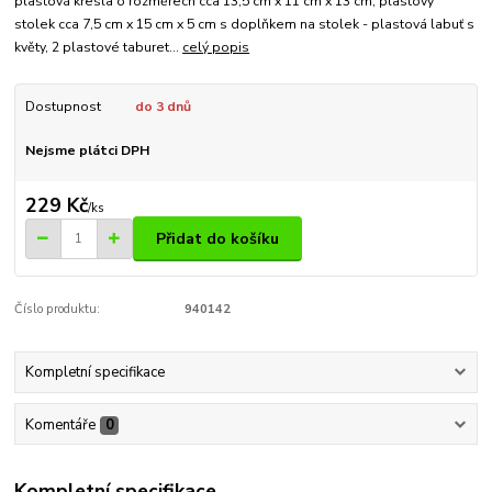
plastová křesla o rozměrech cca 13,5 cm x 11 cm x 13 cm, plastový
stolek cca 7,5 cm x 15 cm x 5 cm s doplňkem na stolek - plastová labuť s
květy, 2 plastové taburet...
celý popis
Dostupnost
do 3 dnů
Nejsme plátci DPH
229 Kč
/
ks
Přidat do košíku
Číslo produktu:
940142
Kompletní specifikace
Komentáře
0
Kompletní specifikace