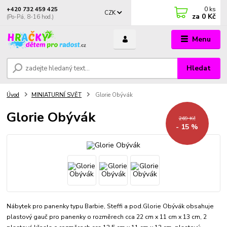
0
ks
+420 732 459 425
CZK
za
0 Kč
(Po-Pá, 8-16 hod.)
Menu
Hledat
Úvod
MINIATURNÍ SVĚT
Glorie Obývák
Glorie Obývák
269 Kč
- 15 %
Nábytek pro panenky typu Barbie, Steffi a pod.Glorie Obývák obsahuje
plastový gauč pro panenky o rozměrech cca 22 cm x 11 cm x 13 cm, 2