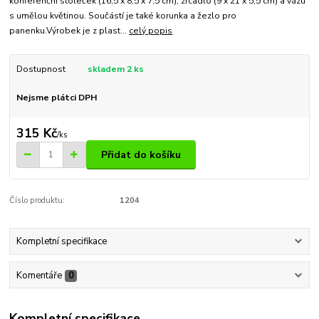
konferenční stoleček (16,5 x 8,5 x 7,5 cm), zrcadlo (9 x 21 x 5,5 cm) a vázu
s umělou květinou. Součástí je také korunka a žezlo pro
panenku.Výrobek je z plast...
celý popis
Dostupnost
skladem 2 ks
Nejsme plátci DPH
315 Kč
/
ks
Přidat do košíku
Číslo produktu:
1204
Kompletní specifikace
Komentáře
0
Kompletní specifikace