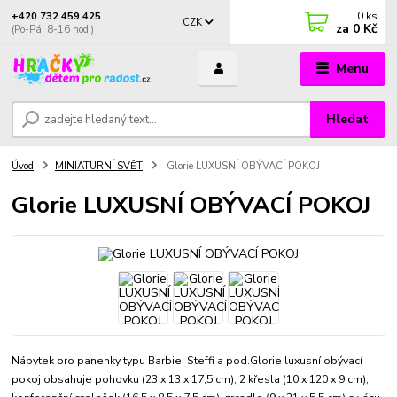
0
ks
+420 732 459 425
CZK
za
0 Kč
(Po-Pá, 8-16 hod.)
Menu
Hledat
Úvod
MINIATURNÍ SVĚT
Glorie LUXUSNÍ OBÝVACÍ POKOJ
Glorie LUXUSNÍ OBÝVACÍ POKOJ
Nábytek pro panenky typu Barbie, Steffi a pod.Glorie luxusní obývací
pokoj obsahuje pohovku (23 x 13 x 17,5 cm), 2 křesla (10 x 120 x 9 cm),