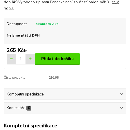
doplňků.Vyrobeno z plastu.Panenka není součástí balení.Věk 3+
celý
popis
Dostupnost
skladem 2 ks
Nejsme plátci DPH
265 Kč
/
ks
Přidat do košíku
Číslo produktu:
29168
Kompletní specifikace
Komentáře
0
Kompletní specifikace