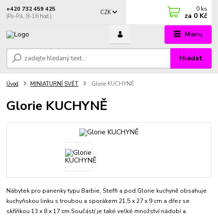
0
ks
+420 732 459 425
CZK
za
0 Kč
(Po-Pá, 8-16 hod.)
Menu
Hledat
Úvod
MINIATURNÍ SVĚT
Glorie KUCHYNĚ
Glorie KUCHYNĚ
Nábytek pro panenky typu Barbie, Steffi a pod.Glorie kuchyně obsahuje
kuchyňskou linku s troubou a sporákem 21,5 x 27 x 9 cm a dřez se
skříňkou 13 x 8 x 17 cm.Součástí je také velké množství nádobí a