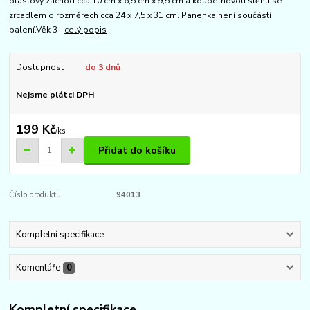
plastový záchod cca 10 cm x 6,5 cm x 9,5 cm a koupelnovou stěnu se
zrcadlem o rozměrech cca 24 x 7,5 x 31 cm. Panenka není součástí
balení.Věk 3+
celý popis
Dostupnost
do 3 dnů
Nejsme plátci DPH
199 Kč
/
ks
Přidat do košíku
Číslo produktu:
94013
Kompletní specifikace
Komentáře
0
Kompletní specifikace