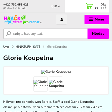
0
ks
+420 732 459 425
CZK
za
0 Kč
(Po-Pá, 8-16 hod.)
Menu
Hledat
Úvod
MINIATURNÍ SVĚT
Glorie Koupelna
Glorie Koupelna
Nábytek pro panenky typu Barbie, Steffi a pod.Glorie Koupelna
obsahuje plastovou vanu o rozměrech cca 26,5 cm x 12,5 cm x 4,6 cm,