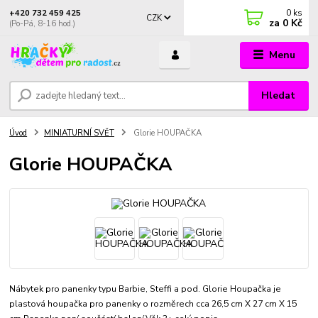
0
ks
+420 732 459 425
CZK
za
0 Kč
(Po-Pá, 8-16 hod.)
Menu
Hledat
Úvod
MINIATURNÍ SVĚT
Glorie HOUPAČKA
Glorie HOUPAČKA
Nábytek pro panenky typu Barbie, Steffi a pod. Glorie Houpačka je
plastová houpačka pro panenky o rozměrech cca 26,5 cm X 27 cm X 15