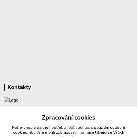
Kontakty
+420 732 459 425
Zpracování cookies
(Po-Pá, 8-16 hod.)
Náš e-shop a partneři potřebují Váš
souhlas
s použitím souborů
sperkyproradost@seznam.cz
cookies, aby Vám mohli zobrazovat informace týkající se Vašich