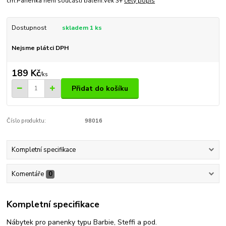
cm.Panenka není součástí balení.Věk 3+
celý popis
Dostupnost
skladem 1 ks
Nejsme plátci DPH
189 Kč
/
ks
Přidat do košíku
Číslo produktu:
98016
Kompletní specifikace
Komentáře
0
Kompletní specifikace
Nábytek pro panenky typu Barbie, Steffi a pod.