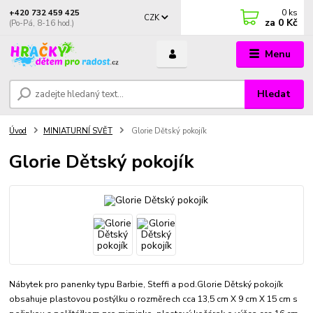
0
ks
+420 732 459 425
CZK
za
0 Kč
(Po-Pá, 8-16 hod.)
Menu
Hledat
Úvod
MINIATURNÍ SVĚT
Glorie Dětský pokojík
Glorie Dětský pokojík
Nábytek pro panenky typu Barbie, Steffi a pod.Glorie Dětský pokojík
obsahuje plastovou postýlku o rozměrech cca 13,5 cm X 9 cm X 15 cm s