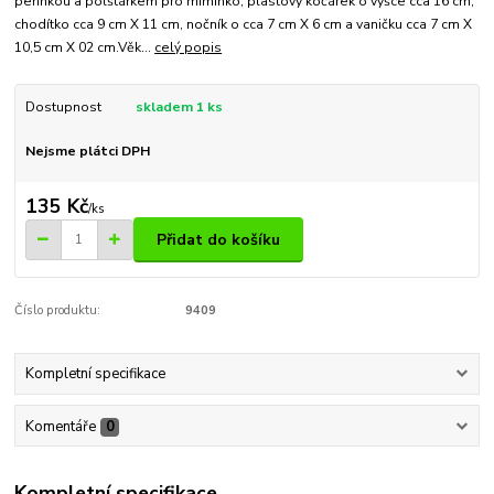
peřinkou a polštářkem pro miminko, plastový kočárek o výšce cca 16 cm,
chodítko cca 9 cm X 11 cm, nočník o cca 7 cm X 6 cm a vaničku cca 7 cm X
10,5 cm X 02 cm.Věk...
celý popis
Dostupnost
skladem 1 ks
Nejsme plátci DPH
135 Kč
/
ks
Přidat do košíku
Číslo produktu:
9409
Kompletní specifikace
Komentáře
0
Kompletní specifikace