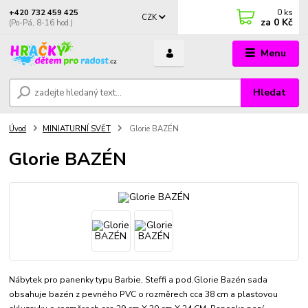
0
ks
+420 732 459 425
CZK
za
0 Kč
(Po-Pá, 8-16 hod.)
Menu
Hledat
Úvod
MINIATURNÍ SVĚT
Glorie BAZÉN
Glorie BAZÉN
Nábytek pro panenky typu Barbie, Steffi a pod.Glorie Bazén sada
obsahuje bazén z pevného PVC o rozměrech cca 38 cm a plastovou