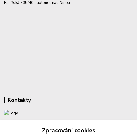
Pasířská 735/40, Jablonec nad Nisou
Kontakty
+420 732 459 425
Zpracování cookies
(Po-Pá, 8-16 hod.)