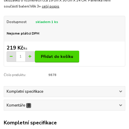
skluzavku o rozměrech cca 29 cm X 30 cm X 24 CM. Panenka není
součástí balení.Věk 3+
celý popis
Dostupnost
skladem 1 ks
Nejsme plátci DPH
219 Kč
/
ks
Přidat do košíku
Číslo produktu:
9878
Kompletní specifikace
Komentáře
0
Kompletní specifikace