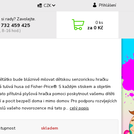
Přihlášení
CZK
 si rady? Zavolejte.
0
ks
 732 459 425
za
0 Kč
, 8-16 hod.)
ěťátko bude bláznivě milovat dětskou senzorickou hračku
á tulivá husa od Fisher-Price®. S každým stiskem a objetím
ato přítulná plyšová hračka pomoci poskytnout vašemu dítěti
í a pocit bezpečí doma i mimo domov. Pro podporu rozvíjejících
slů vašeho novorozence má tato p...
celý popis
tupnost
skladem