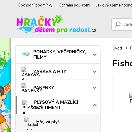
Obchodní podmínky
Ochrana soukromí
Jak ověřujeme hodno
Úvod
POHÁDKY, VEČERNÍČKY,
FILMY
Fish
ZÁBAVA A HRY
PANENKY
PLYŠOVÝ A MAZLÍCÍ
SORTIMENT
Hřejivá plyš