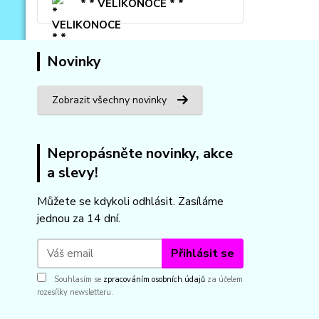
* * VELIKONOCE * *
Novinky
Zobrazit všechny novinky
Nepropásněte novinky, akce
a slevy!
Můžete se kdykoli odhlásit. Zasíláme
jednou za 14 dní.
Přihlásit se
Souhlasím se
zpracováním osobních údajů
za účelem
rozesílky newsletteru.