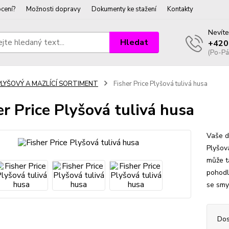
cení?
Možnosti dopravy
Dokumenty ke stažení
Kontakty
Nevíte
Hledat
+420
(Po-Pá
PLYŠOVÝ A MAZLÍCÍ SORTIMENT
Fisher Price Plyšová tulivá husa
er Price Plyšová tulivá husa
Vaše d
Plyšov
může t
pohodl
se smy
Dos