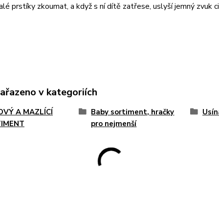
é prstíky zkoumat, a když s ní dítě zatřese, uslyší jemný zvuk ci
zařazeno v kategoriích
OVÝ A MAZLÍCÍ
Baby sortiment, hračky
Usín
IMENT
pro nejmenší