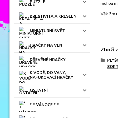
PUZZLE
mohou mal
Věk 3m+
KREATIVITA A KRESLENÍ
MINIATURNÍ SVĚT
HRAČKY NA VEN
Zboží 
DŘEVĚNÉ HRAČKY
PLYŠ
SORT
K VODĚ, DO VANY,
NAFUKOVACÍ HRAČKY
OSTATNÍ
* * VÁNOCE * *