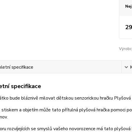
Nej
29
Výrobc
etní specifikace
tní specifikace
tko bude bláznivě milovat dětskou senzorickou hračku Plyšová t
stiskem a objetím může tato přítulná plyšová hračka pomoci po
mov.
ru rozvíjejících se smyslů vašeho novorozence má tato plyšová h