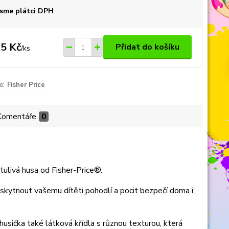
sme plátci DPH
5 Kč
Přidat do košíku
/
ks
e:
Fisher Price
Komentáře
0
ulivá husa od Fisher-Price®.
skytnout vašemu dítěti pohodlí a pocit bezpečí doma i
usička také látková křídla s různou texturou, která