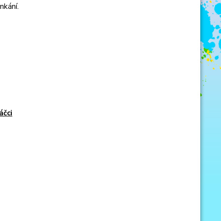
nkání.
áčci