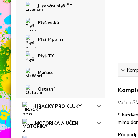
Licenční plyš ČT
Plyš velká
Plyš Pippins
Plyš TY
Kompl
Maňásci
Komple
Ostatní
Vaše děťá
HRAČKY PRO KLUKY
S každým 
mimo do
MOTORIKA A UČENÍ
Pro podpo