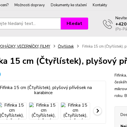
cení?
Možnosti dopravy
Dokumenty ke stažení
Kontakty
Nevíte
Hledat
+420
(Po-Pá
POHÁDKY, VEČERNÍČKY, FILMY
Čtyřlístek
Fifinka 15 cm (Čtyřlístek),
nka 15 cm (Čtyřlístek), plyšový p
Fifink
českéh
mikrov
roku. 
Dos
Nej