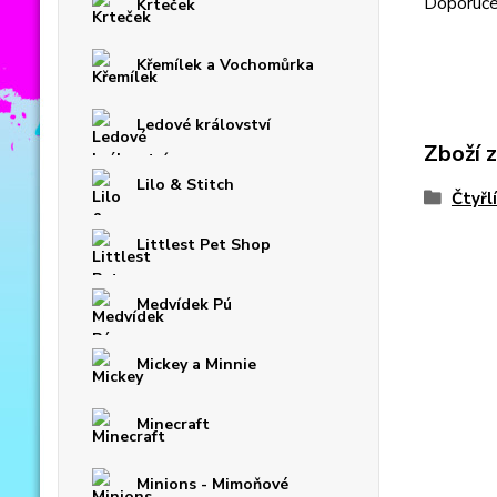
Doporučen
Krteček
Křemílek a Vochomůrka
Ledové království
Zboží 
Lilo & Stitch
Čtyřl
Littlest Pet Shop
Medvídek Pú
Mickey a Minnie
Minecraft
Minions - Mimoňové