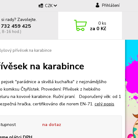
Přihlášení
CZK
 si rady? Zavolejte.
0
ks
 732 459 425
za
0 Kč
, 8-16 hod.)
 plyšový přívěsek na karabince
řívěsek na karabince
a, pejsek "parádnice a skvělá kuchařka" z nejznámějšího
o komiksu Čtyřlístek. Provedení: Přívěsek z hebkého
eluru na kovové karabince. Ruční praní. Doporučený věk: od 1
Bezpečná hračka, certifikováno dle norem EN-71.
celý popis
tupnost
na dotaz
sme plátci DPH