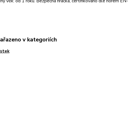
ý věk: od 1 roku. Bezpečná hračka, certifikováno dle norem EN
zařazeno v kategoriích
ístek