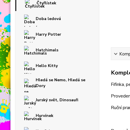
Čtyřlístek
Doba ledová
Harry Potter
Hatchimals
Kompl
Hello Kitty
Komple
Hledá se Nemo, Hledá se
Fifinka, 
Dory
Provedení
Jurský svět, Dinosauři
Ruční pran
Hurvínek