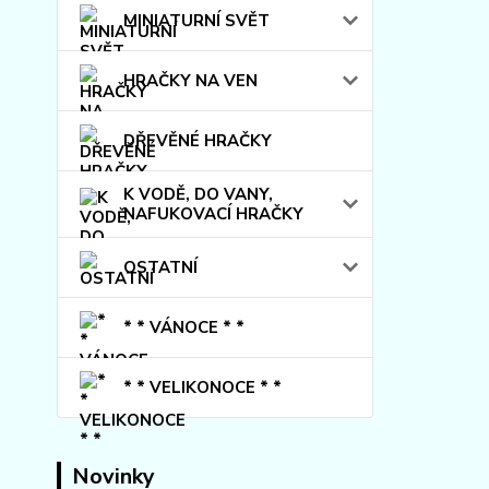
MINIATURNÍ SVĚT
HRAČKY NA VEN
DŘEVĚNÉ HRAČKY
K VODĚ, DO VANY,
NAFUKOVACÍ HRAČKY
OSTATNÍ
* * VÁNOCE * *
* * VELIKONOCE * *
Novinky