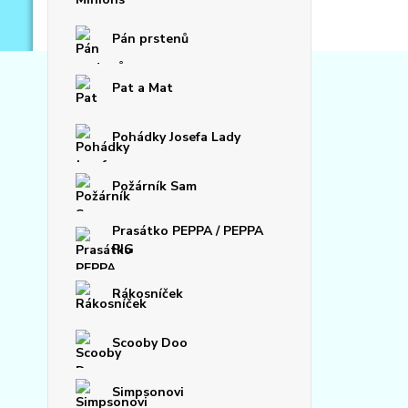
Pán prstenů
Pat a Mat
Pohádky Josefa Lady
Požárník Sam
Prasátko PEPPA / PEPPA
PIG
Rákosníček
Scooby Doo
Simpsonovi