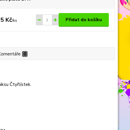
5 Kč
Přidat do košíku
/
ks
Komentáře
0
iksu Čtyřlístek.