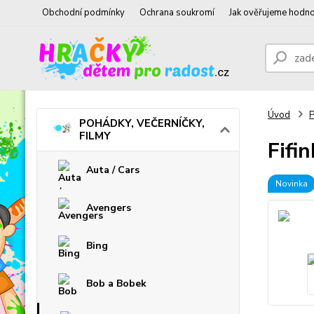
Obchodní podmínky
Ochrana soukromí
Jak ověřujeme hodno
Úvod
POHÁDKY, VEČERNÍČKY,
FILMY
Fifi
Auta / Cars
Novinka
Avengers
Bing
Bob a Bobek