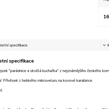
16
etní specifikace
tní specifikace
pejsek "parádnice a skvělá kuchařka" z nejznámějšího českého kom
: Přívěsek z hebkého mikroveluru na kovové karabince.
í.