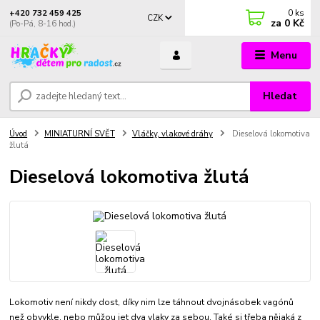
0
ks
+420 732 459 425
CZK
za
0 Kč
(Po-Pá, 8-16 hod.)
Menu
Hledat
Úvod
MINIATURNÍ SVĚT
Vláčky, vlakové dráhy
Dieselová lokomotiva
žlutá
Dieselová lokomotiva žlutá
Lokomotiv není nikdy dost, díky nim lze táhnout dvojnásobek vagónů
než obvykle, nebo můžou jet dva vlaky za sebou. Také si třeba nějaká z