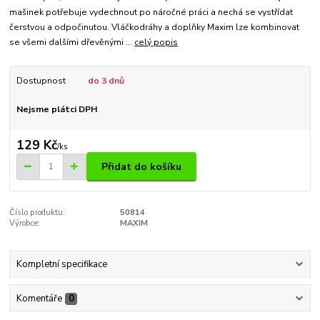
mašinek potřebuje vydechnout po náročné práci a nechá se vystřídat
čerstvou a odpočinutou. Vláčkodráhy a doplňky Maxim lze kombinovat
se všemi dalšími dřevěnými ...
celý popis
Dostupnost
do 3 dnů
Nejsme plátci DPH
129 Kč
/
ks
Přidat do košíku
Číslo produktu:
50814
Výrobce:
MAXIM
Kompletní specifikace
Komentáře
0