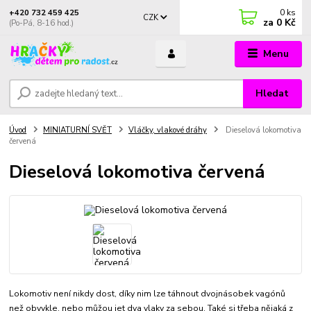
0
ks
+420 732 459 425
CZK
za
0 Kč
(Po-Pá, 8-16 hod.)
Menu
Hledat
Úvod
MINIATURNÍ SVĚT
Vláčky, vlakové dráhy
Dieselová lokomotiva
červená
Dieselová lokomotiva červená
Lokomotiv není nikdy dost, díky nim lze táhnout dvojnásobek vagónů
než obvykle, nebo můžou jet dva vlaky za sebou. Také si třeba nějaká z