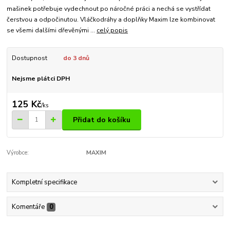
mašinek potřebuje vydechnout po náročné práci a nechá se vystřídat
čerstvou a odpočinutou. Vláčkodráhy a doplňky Maxim lze kombinovat
se všemi dalšími dřevěnými ...
celý popis
Dostupnost
do 3 dnů
Nejsme plátci DPH
125 Kč
/
ks
Přidat do košíku
Výrobce:
MAXIM
Kompletní specifikace
Komentáře
0