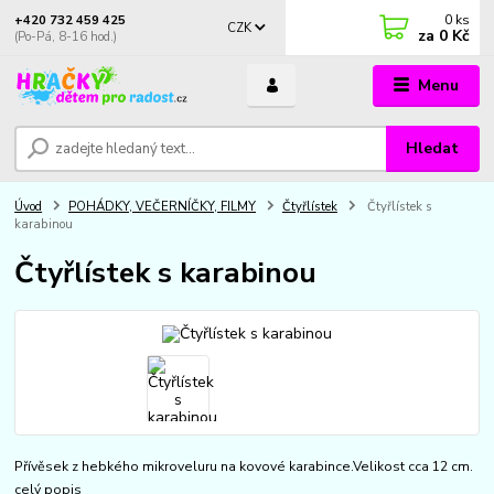
0
ks
+420 732 459 425
CZK
za
0 Kč
(Po-Pá, 8-16 hod.)
Menu
Hledat
Úvod
POHÁDKY, VEČERNÍČKY, FILMY
Čtyřlístek
Čtyřlístek s
karabinou
Čtyřlístek s karabinou
Přívěsek z hebkého mikroveluru na kovové karabince.Velikost cca 12 cm.
celý popis