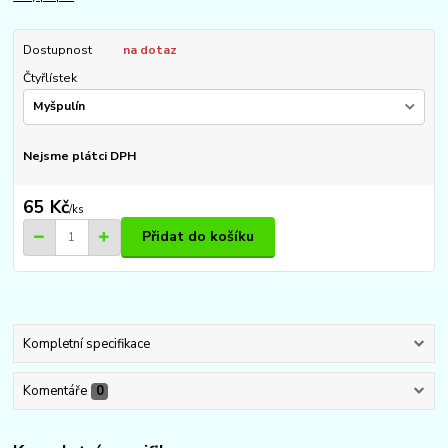
Dostupnost
na dotaz
Čtyřlístek
Nejsme plátci DPH
65 Kč
/
ks
Přidat do košíku
Kompletní specifikace
Komentáře
0