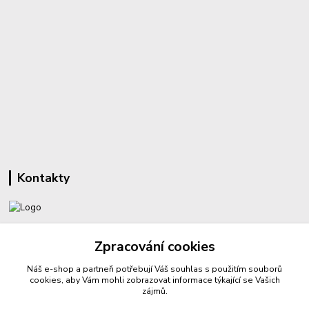
Kontakty
+420 732 459 425
Zpracování cookies
(Po-Pá, 8-16 hod.)
Náš e-shop a partneři potřebují Váš
souhlas
s použitím souborů
sperkyproradost@seznam.cz
cookies, aby Vám mohli zobrazovat informace týkající se Vašich
zájmů.