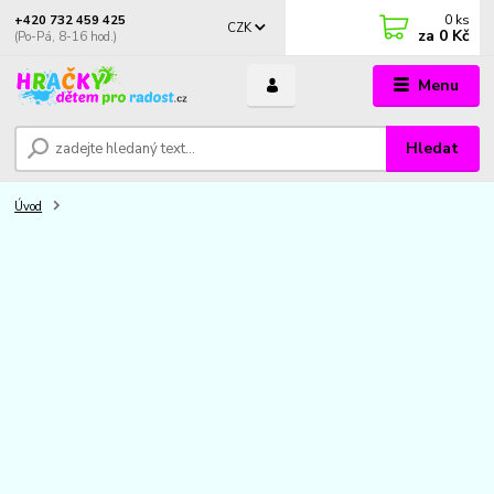
0
ks
+420 732 459 425
CZK
za
0 Kč
(Po-Pá, 8-16 hod.)
Menu
Hledat
Úvod