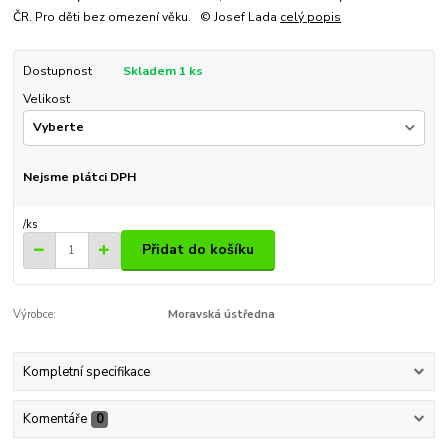
ČR. Pro děti bez omezení věku. © Josef Lada
celý popis
Dostupnost
Skladem 1 ks
Velikost
Nejsme plátci DPH
/
ks
Přidat do košíku
Výrobce:
Moravská ústředna
Kompletní specifikace
Komentáře
0