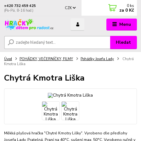
0
ks
+420 732 459 425
CZK
za
0 Kč
(Po-Pá, 8-16 hod.)
Menu
Hledat
Úvod
POHÁDKY, VEČERNÍČKY, FILMY
Pohádky Josefa Lady
Chytrá
Kmotra Liška
Chytrá Kmotra Liška
Měkká plyšová hračka "Chytré Kmotry Lišky". Vyrobeno dle předlohy
Josefa Lady. Pratelná. Praní na 40°C, sušení max. 50°C. Vyrobeno ručně v