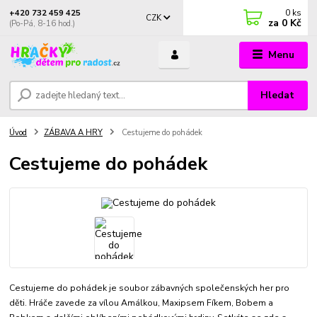
0
ks
+420 732 459 425
CZK
za
0 Kč
(Po-Pá, 8-16 hod.)
Menu
Hledat
Úvod
ZÁBAVA A HRY
Cestujeme do pohádek
Cestujeme do pohádek
Cestujeme do pohádek je soubor zábavných společenských her pro
děti. Hráče zavede za vílou Amálkou, Maxipsem Fíkem, Bobem a