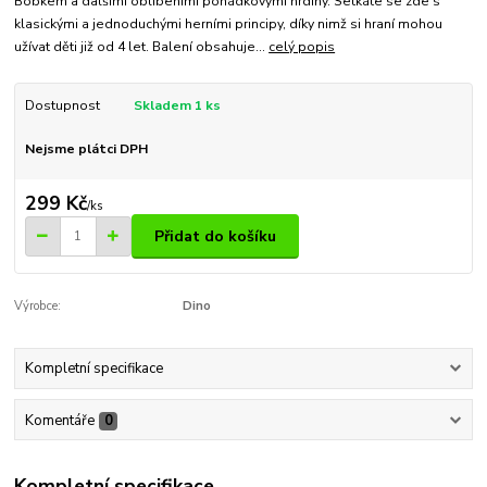
Bobkem a dalšími oblíbeními pohádkovými hrdiny. Setkáte se zde s
klasickými a jednoduchými herními principy, díky nimž si hraní mohou
užívat děti již od 4 let. Balení obsahuje...
celý popis
Dostupnost
Skladem 1 ks
Nejsme plátci DPH
299 Kč
/
ks
Přidat do košíku
Výrobce:
Dino
Kompletní specifikace
Komentáře
0
Kompletní specifikace