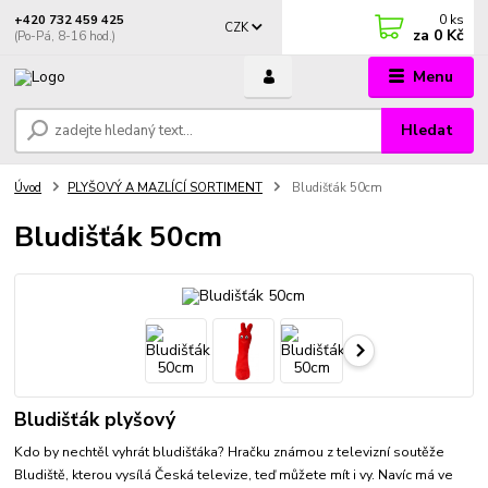
0
ks
+420 732 459 425
CZK
za
0 Kč
(Po-Pá, 8-16 hod.)
Menu
Hledat
Úvod
PLYŠOVÝ A MAZLÍCÍ SORTIMENT
Bludišťák 50cm
Bludišťák 50cm
Bludišťák plyšový
Kdo by nechtěl vyhrát bludišťáka? Hračku známou z televizní soutěže
Bludiště, kterou vysílá Česká televize, teď můžete mít i vy. Navíc má ve