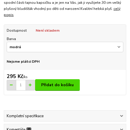
spodní části tajnou kapsičku a je jen na Vás, jak ji využijete.30 cm velký
plyšový bludišťák vhodný po děti od narození.Kvalitní hebká plyš.
celý
popis
Dostupnost
Není skladem
Barva
Nejsme plátci DPH
295 Kč
/
ks
Přidat do košíku
Kompletní specifikace
Komentáře
0