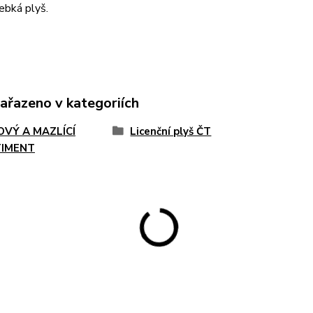
hebká plyš.
zařazeno v kategoriích
OVÝ A MAZLÍCÍ
Licenční plyš ČT
IMENT