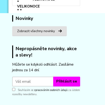
Novinky
Zobrazit všechny novinky
Nepropásněte novinky, akce
a slevy!
Můžete se kdykoli odhlásit. Zasíláme
jednou za 14 dní.
Přihlásit se
Souhlasím se
zpracováním osobních údajů
za účelem
rozesílky newsletteru.