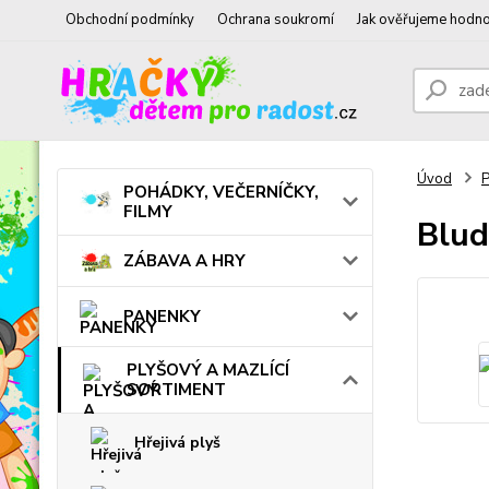
Obchodní podmínky
Ochrana soukromí
Jak ověřujeme hodno
Úvod
POHÁDKY, VEČERNÍČKY,
FILMY
Blud
ZÁBAVA A HRY
PANENKY
PLYŠOVÝ A MAZLÍCÍ
SORTIMENT
Hřejivá plyš