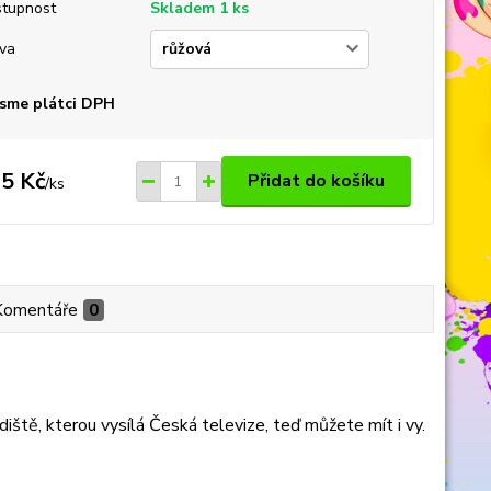
tupnost
Skladem 1 ks
va
sme plátci DPH
5 Kč
Přidat do košíku
/
ks
Komentáře
0
iště, kterou vysílá Česká televize, teď můžete mít i vy.