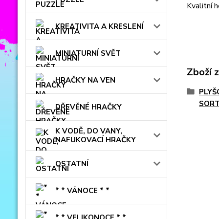
Kvalitní 
KREATIVITA A KRESLENÍ
MINIATURNÍ SVĚT
Zboží 
HRAČKY NA VEN
PLYŠ
SORT
DŘEVĚNÉ HRAČKY
K VODĚ, DO VANY,
NAFUKOVACÍ HRAČKY
OSTATNÍ
* * VÁNOCE * *
* * VELIKONOCE * *