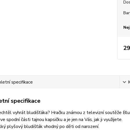
Dos
Bar
Nej
29
etní specifikace
tní specifikace
chtěl vyhrát bludišťáka? Hračku známou z televizní soutěže Blud
e spodní části tajnou kapsičku a je jen na Vás, jak ji využijete.
ký plyšový bludišťák vhodný po děti od narození.