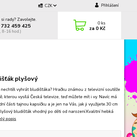
Přihlášení
CZK
 si rady? Zavolejte.
0
ks
 732 459 425
za
0 Kč
, 8-16 hod.)
išťák plyšový
 nechtěl vyhrát bludišťáka? Hračku známou z televizní soutěže
ě, kterou vysílá Česká televize, teď můžete mít i vy. Navíc má
ní části tajnou kapsičku a je jen na Vás, jak ji využijete.30 cm
plyšový bludišťák vhodný po děti od narození.Kvalitní hebká
elý popis