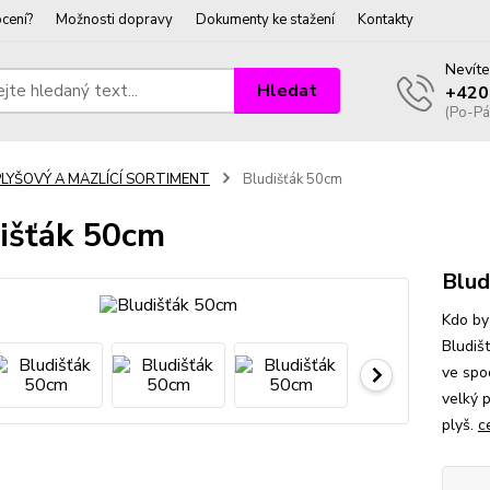
cení?
Možnosti dopravy
Dokumenty ke stažení
Kontakty
Nevíte
Hledat
+420
(Po-Pá
PLYŠOVÝ A MAZLÍCÍ SORTIMENT
Bludišťák 50cm
išťák 50cm
Blud
Kdo by
Bludišt
ve spod
velký 
plyš.
c