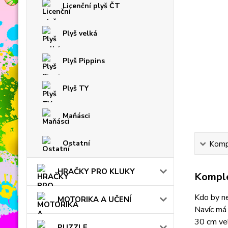
Licenční plyš ČT
Plyš velká
Plyš Pippins
Plyš TY
Maňásci
Ostatní
Kompl
HRAČKY PRO KLUKY
Komple
Kdo by ne
MOTORIKA A UČENÍ
Navíc má v
30 cm vel
PUZZLE