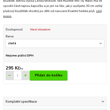
Bludiště, kterou vysílá Česká televize, teď můžete mít i vy. Navíc má ve
spodní části tajnou kapsičku a je jen na Vás, jak ji využijete.30 cm velký
plyšový bludišťák vhodný po děti od narození.Kvalitní hebká plyš.
celý
popis
Dostupnost
Není skladem
Barva
Nejsme plátci DPH
295 Kč
/
ks
Přidat do košíku
Kompletní specifikace