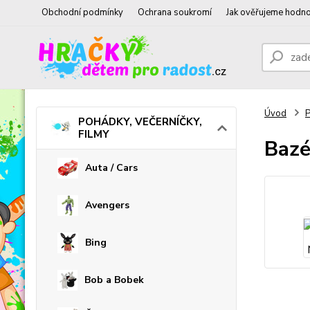
Obchodní podmínky
Ochrana soukromí
Jak ověřujeme hodno
Úvod
POHÁDKY, VEČERNÍČKY,
FILMY
Bazé
Auta / Cars
Avengers
Bing
Bob a Bobek