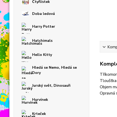
Čtyřlístek
Doba ledová
Harry Potter
Hatchimals
Kompl
Hello Kitty
Komple
Hledá se Nemo, Hledá se
Dory
Tříkomor
Tloušťka
Jurský svět, Dinosauři
Objem max
Opravná s
Hurvínek
Krteček