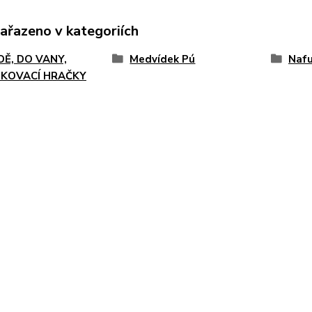
zařazeno v kategoriích
DĚ, DO VANY,
Medvídek Pú
Nafu
KOVACÍ HRAČKY