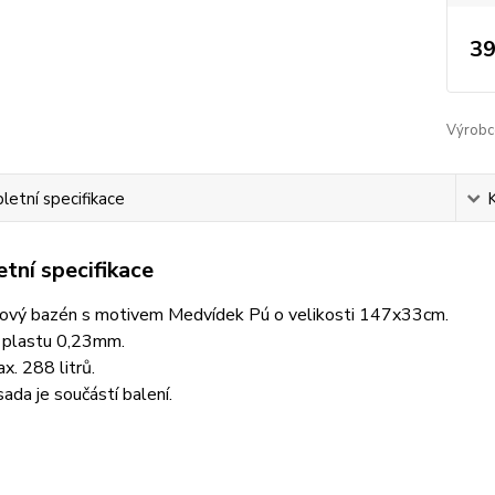
39
Výrobc
etní specifikace
tní specifikace
ový bazén s motivem Medvídek Pú o velikosti 147x33cm.
 plastu 0,23mm.
. 288 litrů.
ada je součástí balení.