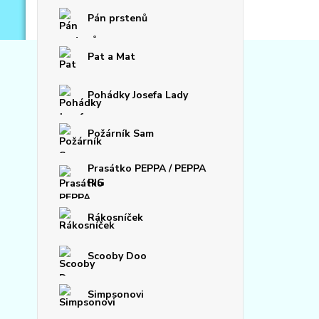
Pán prstenů
Pat a Mat
Pohádky Josefa Lady
Požárník Sam
Prasátko PEPPA / PEPPA
PIG
Rákosníček
Scooby Doo
Simpsonovi