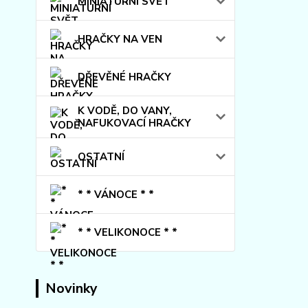
MINIATURNÍ SVĚT
HRAČKY NA VEN
DŘEVĚNÉ HRAČKY
K VODĚ, DO VANY,
NAFUKOVACÍ HRAČKY
OSTATNÍ
* * VÁNOCE * *
* * VELIKONOCE * *
Novinky