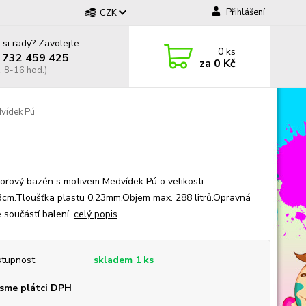
Přihlášení
CZK
 si rady? Zavolejte.
0
ks
 732 459 425
za
0 Kč
, 8-16 hod.)
vídek Pú
orový bazén s motivem Medvídek Pú o velikosti
cm.Tloušťka plastu 0,23mm.Objem max. 288 litrů.Opravná
e součástí balení.
celý popis
tupnost
skladem 1 ks
sme plátci DPH