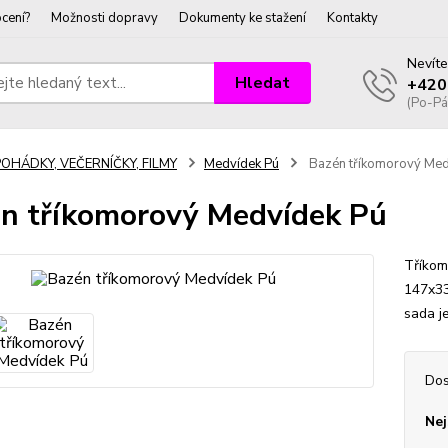
cení?
Možnosti dopravy
Dokumenty ke stažení
Kontakty
Nevíte
Hledat
+420
(Po-Pá
POHÁDKY, VEČERNÍČKY, FILMY
Medvídek Pú
Bazén tříkomorový Med
n tříkomorový Medvídek Pú
Tříkom
147x33
sada j
Dos
Nej