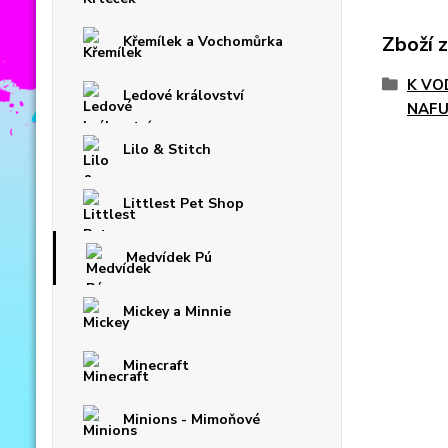
Zboží 
Křemílek a Vochomůrka
K VO
Ledové království
NAFU
Lilo & Stitch
Littlest Pet Shop
Medvídek Pú
Mickey a Minnie
Minecraft
Minions - Mimoňové