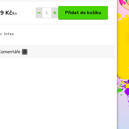
9 Kč
Přidat do košíku
/
ks
e:
Intex
Komentáře
0