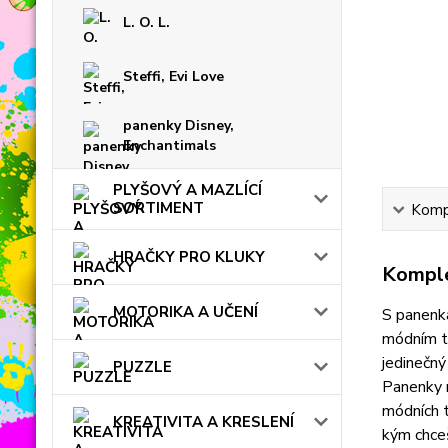
L. O. L.
Steffi, Evi Love
panenky Disney,
Enchantimals
PLYŠOVÝ A MAZLÍCÍ
SORTIMENT
Kompl
HRAČKY PRO KLUKY
Komple
MOTORIKA A UČENÍ
S panenka
módním tr
jedinečný 
PUZZLE
Panenky m
módních t
KREATIVITA A KRESLENÍ
kým chce