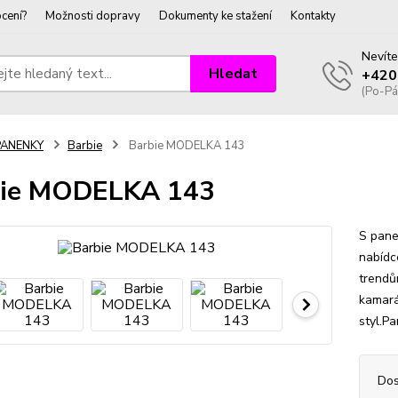
cení?
Možnosti dopravy
Dokumenty ke stažení
Kontakty
Nevíte
Hledat
+420
(Po-Pá
PANENKY
Barbie
Barbie MODELKA 143
bie MODELKA 143
S pane
nabídc
trendů
kamarád
styl.Pa
Dos