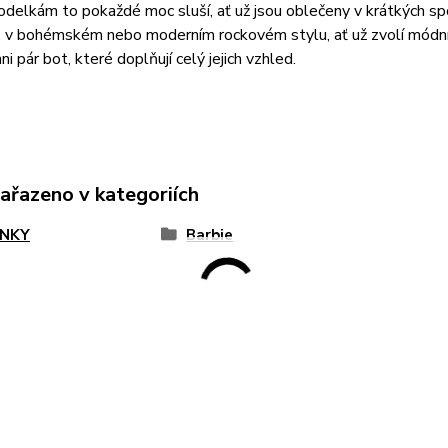
delkám to pokaždé moc sluší, ať už jsou oblečeny v krátkých s
, v bohémském nebo moderním rockovém stylu, ať už zvolí módní
i pár bot, které doplňují celý jejich vzhled.
zařazeno v kategoriích
NKY
Barbie