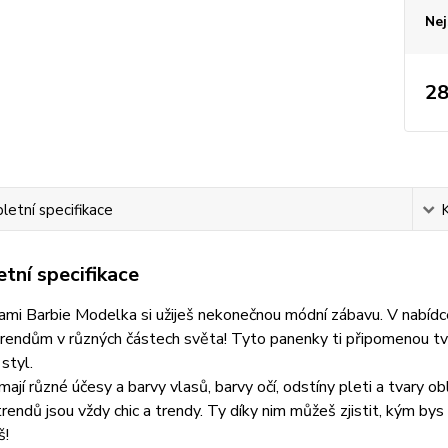
Nej
28
etní specifikace
tní specifikace
mi Barbie Modelka si užiješ nekonečnou módní zábavu. V nabídc
endům v různých částech světa! Tyto panenky ti připomenou tvé 
styl.
ají různé účesy a barvy vlasů, barvy očí, odstíny pleti a tvary o
rendů jsou vždy chic a trendy. Ty díky nim můžeš zjistit, kým by
š!