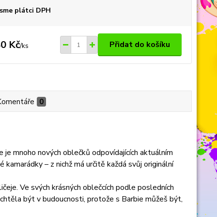
sme plátci DPH
0 Kč
Přidat do košíku
/
ks
Komentáře
0
e je mnoho nových oblečků odpovídajících aktuálním
kamarádky – z nichž má určitě každá svůj originální
bličeje. Ve svých krásných oblečcích podle posledních
s chtěla být v budoucnosti, protože s Barbie můžeš být,