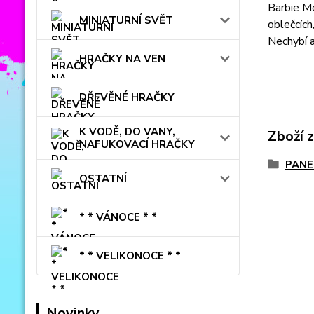
Barbie Mo
MINIATURNÍ SVĚT
oblečcích
Nechybí an
HRAČKY NA VEN
DŘEVĚNÉ HRAČKY
K VODĚ, DO VANY,
Zboží 
NAFUKOVACÍ HRAČKY
PANE
OSTATNÍ
* * VÁNOCE * *
* * VELIKONOCE * *
Novinky