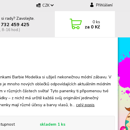
Přihlášení
CZK
 si rady? Zavolejte.
0
ks
 732 459 425
za
0 Kč
, 8-16 hod.)
nkami Barbie Modelka si užiješ nekonečnou módní zábavu. V
e je mnoho nových oblečků odpovídajících aktuálním módním
m v různých částech světa! Tyto panenky ti připomenou tvé
ky – z nichž má určitě každá svůj originální jedinečný
nenky mají různé účesy a barvy vlasů, b...
celý popis
tupnost
skladem 1 ks