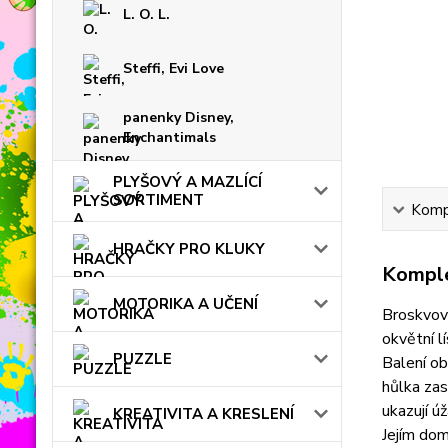
L. O. L.
Steffi, Evi Love
panenky Disney,
Enchantimals
PLYŠOVÝ A MAZLÍCÍ
SORTIMENT
Kompl
HRAČKY PRO KLUKY
Komple
MOTORIKA A UČENÍ
Broskvová
okvětní l
PUZZLE
Balení ob
hůlka zas
ukazují ú
KREATIVITA A KRESLENÍ
Jejím dom