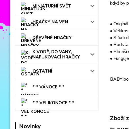
když by p
MINIATURNÍ SVĚT
HRAČKY NA VEN
• Originá
• Velikos
• S funkcí
DŘEVĚNÉ HRAČKY
• Podsta
• Přináší
K VODĚ, DO VANY,
NAFUKOVACÍ HRAČKY
• Funguje
OSTATNÍ
BABY born
* * VÁNOCE * *
* * VELIKONOCE * *
Zboží 
Novinky