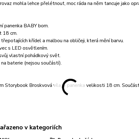
rovaz mohla lehce přelétnout, moc ráda na něm tancuje jako opr
lní panenka BABY born.
t 18 cm.
 třepotajících křídel a malbou na obličeji, která mění barvu.
vec s LED osvětlením.
 svůj vlastní pohádkový svět.
 na baterie (nejsou součástí).
 Storybook Broskvová víla je panenka velikosti 18 cm. Součástí 
zařazeno v kategoriích