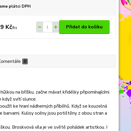
sme plátci DPH
9 Kč
Přidat do košíku
/
ks
Komentáře
0
hůlkou na bříšku, začne mávat křidélky připomínajícími
 když svítí slunce.
použít ke hraní nádherných příběhů. Když se kouzelná
se barvami. Kulisy scény jsou potištěny z obou stran a
škou. Broskvová víla je ve světě pohádek artistkou. I