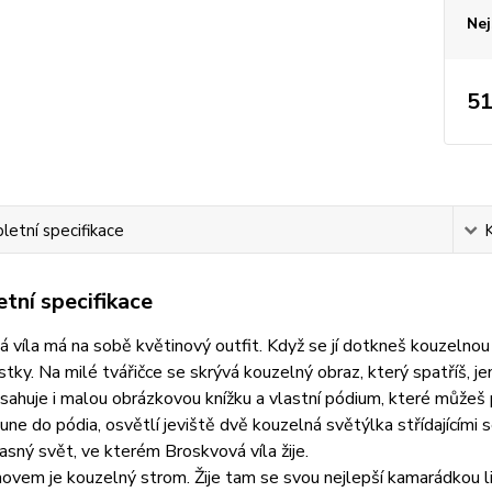
Nej
51
etní specifikace
tní specifikace
 víla má na sobě květinový outfit. Když se jí dotkneš kouzelnou 
ístky. Na milé tvářičce se skrývá kouzelný obraz, který spatříš, jen
sahuje i malou obrázkovou knížku a vlastní pódium, které můžeš 
une do pódia, osvětlí jeviště dvě kouzelná světýlka střídajícími 
žasný svět, ve kterém Broskvová víla žije.
ovem je kouzelný strom. Žije tam se svou nejlepší kamarádkou li