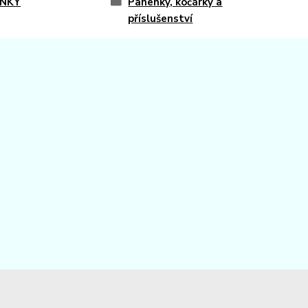
NKY
Panenky, kočárky a
příslušenství