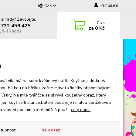
Přihlášení
CZK
 si rady? Zavolejte.
0
ks
 732 459 425
za
0 Kč
, 8-16 hod.)
a
vá víla má na sobě květinový outfit. Když se jí dotkneš
nou hůlkou na bříšku, začne mávat křidélky připomínajícími
 lístky. Na milé tvářičce se skrývá kouzelný obraz, který
, jen když svítí slunce.Balení obsahuje i malou obrázkovou
 a vlastní pódium, které můžeš použ...
celý popis
tupnost
na dotaz