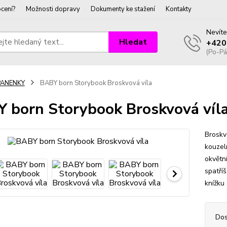
cení?
Možnosti dopravy
Dokumenty ke stažení
Kontakty
Nevíte
Hledat
+420
(Po-Pá
PANENKY
BABY born Storybook Broskvová víla
 born Storybook Broskvová víl
Broskvo
kouzel
okvětní
spatříš
knížku
Dos