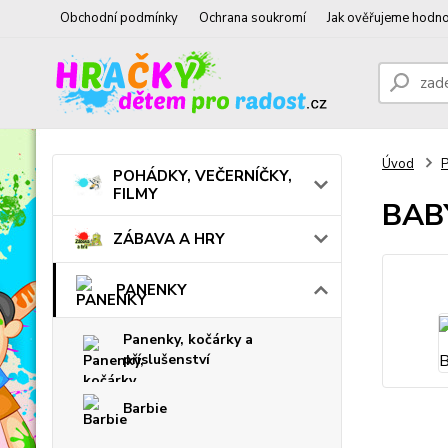
Obchodní podmínky
Ochrana soukromí
Jak ověřujeme hodno
Úvod
POHÁDKY, VEČERNÍČKY,
FILMY
BABY
ZÁBAVA A HRY
PANENKY
Panenky, kočárky a
příslušenství
Barbie