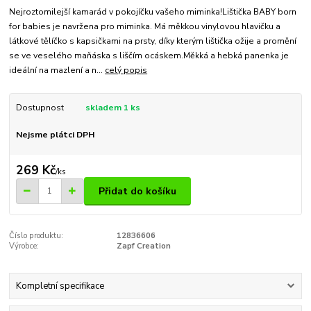
Nejroztomilejší kamarád v pokojíčku vašeho miminka!Lištička BABY born
for babies je navržena pro miminka. Má měkkou vinylovou hlavičku a
látkové tělíčko s kapsičkami na prsty, díky kterým lištička ožije a promění
se ve veselého maňáska s liščím ocáskem.Měkká a hebká panenka je
ideální na mazlení a n...
celý popis
Dostupnost
skladem 1 ks
Nejsme plátci DPH
269 Kč
/
ks
Přidat do košíku
Číslo produktu:
12836606
Výrobce:
Zapf Creation
Kompletní specifikace