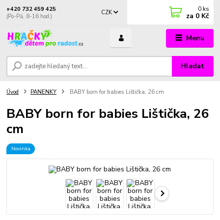
0
ks
+420 732 459 425
CZK
za
0 Kč
(Po-Pá, 8-16 hod.)
Menu
Hledat
Úvod
PANENKY
BABY born for babies Lištička, 26 cm
BABY born for babies Lištička, 26
cm
Novinka