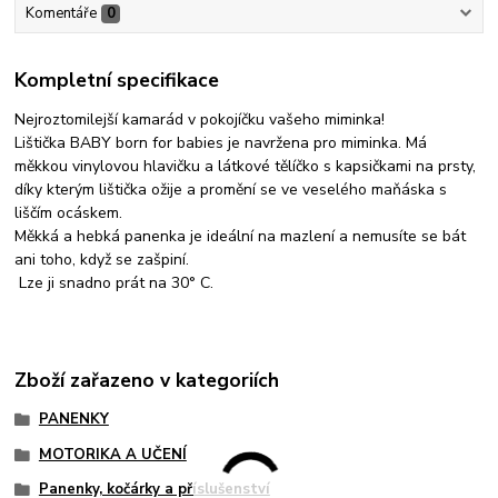
Komentáře
0
Kompletní specifikace
Nejroztomilejší kamarád v pokojíčku vašeho miminka!
Lištička BABY born for babies je navržena pro miminka. Má
měkkou vinylovou hlavičku a látkové tělíčko s kapsičkami na prsty,
díky kterým lištička ožije a promění se ve veselého maňáska s
liščím ocáskem.
Měkká a hebká panenka je ideální na mazlení a nemusíte se bát
ani toho, když se zašpiní.
Lze ji snadno prát na 30° C.
Zboží zařazeno v kategoriích
PANENKY
MOTORIKA A UČENÍ
Panenky, kočárky a příslušenství